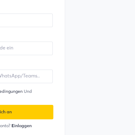
edingungen
Und
ich an
Konto?
Einloggen