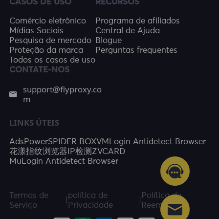
CASOS DE USO
RECURSOS
Comércio eletrônico
Programa de afiliados
Mídias Sociais
Central de Ajuda
Pesquisa de mercado
Blogue
Proteção da marca
Perguntas frequentes
Todos os casos de uso
CONTATE-NOS
support@flyproxy.co
m
LINKS ÚTEIS
AdsPower
SPIDER BOX
VMLogin Antidetect Browser
花漾指纹浏览器
IP检测
ZVCARD
MuLogin Antidetect Browser
Termos de
política de
Política de
|
|
Serviço
Privacidade
Reembolso