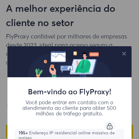
A melhor experiência do
cliente no setor
FlyProxy confiável por milhares de empresas
desde 2023, ideal para acesso seguro a
conteúdo localizado e soluções profissionais
de web crawling.
Bem-vindo ao FlyProxy!
Garantia de
Você pode entrar em contato com o
Suporte Profissional
atendimento ao cliente para obter 500
segurança
milhões de tráfego gratuito.
Comece
195+
Endereço IP residencial online massivo de
países