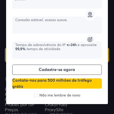
Conexão estável, acesso suave.
Proxies Residenciais Premium e Proxies
Residenciais Estáticos
Tempo de sobrevivência do IP
<=24h
e aproveite
99,9%
tempo de atividade
Comece
Cadastre-se agora
PRODUTOS
CARACTERÍSTICAS
Contate-nos para 500 milhões de tráfego
grátis
Proxies Residenciais
Proxy Gratuito
Proxies estáticos
Locais
Não me lembre de novo
Proxies Ilimitados
Verificador de proxy
Proxies por ISP
CroxyProxy
Preços
ProxySite