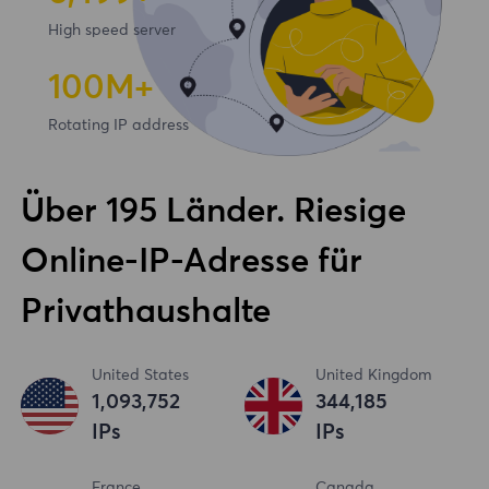
High speed server
100
M+
Rotating IP address
Über 195 Länder. Riesige
Online-IP-Adresse für
Privathaushalte
United States
United Kingdom
1,093,753
344,186
IPs
IPs
France
Canada