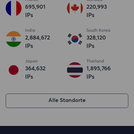
695,902
220,994
IPs
IPs
India
South Korea
2,884,673
328,121
IPs
IPs
Japan
Thailand
364,633
1,895,767
IPs
IPs
Alle Standorte