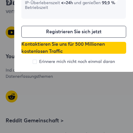
Daten
Wir teilen unser Wissen konsequent über
IP-Überlebenszeit
<=24h
und genießen
99,9 %
Betriebszeit
verschiedene Plattformen hinweg.
Registrieren Sie sich jetzt
Kontaktieren Sie uns für 500 Millionen
kostenlosen Traffic
YouTube-Kanal >
Erinnere mich nicht noch einmal daran
Ind ansprechende Videos zu verschiedenen
Datenerfassungsthemen
Reddit Gemeinschaft >