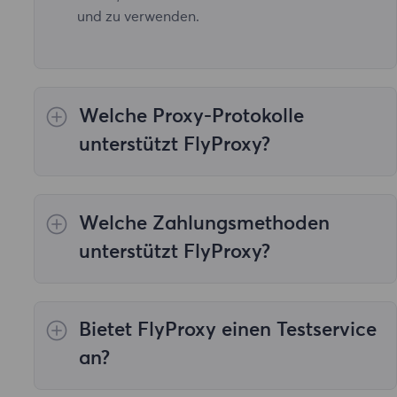
und zu verwenden.
Welche Proxy-Protokolle
unterstützt FlyProxy?
Unser Proxy-Service unterstützt alle
notwendigen Arbeitsprotokolle, einschließlich
Welche Zahlungsmethoden
HTTP und SOCKS5.
unterstützt FlyProxy?
Wir bieten vier Zahlungsmethoden an:
„Lokale Zahlung“, „Zahlung in virtueller
Bietet FlyProxy einen Testservice
Währung“, „Andere Zahlung“ und „Alipay
Paypal“.
Kundenservice-Team
.
an?
Ja, unsere Produkte unterstützen