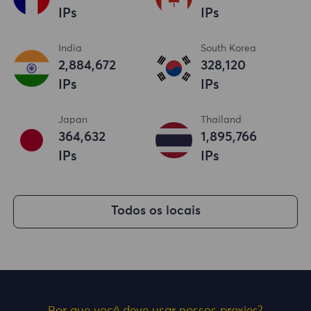
IPs
IPs
India
South Korea
2,884,673
328,121
IPs
IPs
Japan
Thailand
364,633
1,895,767
IPs
IPs
Todos os locais