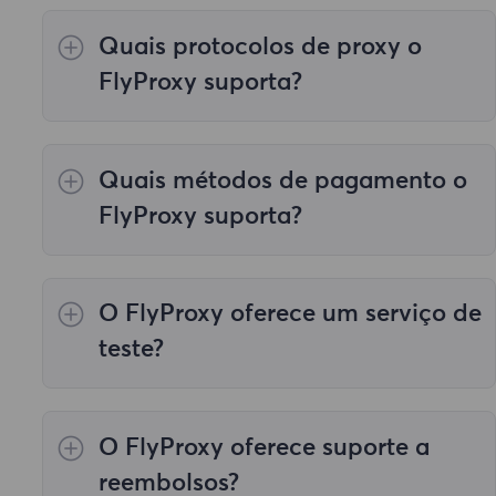
Quais protocolos de proxy o
FlyProxy suporta?
Nosso serviço de proxy suporta todos os
protocolos de trabalho necessários, incluindo
Quais métodos de pagamento o
HTTP e SOCKS5.
FlyProxy suporta?
Oferecemos quatro métodos de pagamento:
"Pagamento Local", "Pagamento em Moeda
O FlyProxy oferece um serviço de
Virtual", "Outros Pagamentos" e "Alipay
Paypal".
equipe de atendimento ao cliente
.
teste?
Sim, nossos produtos suportam testes.
O FlyProxy oferece suporte a
reembolsos?