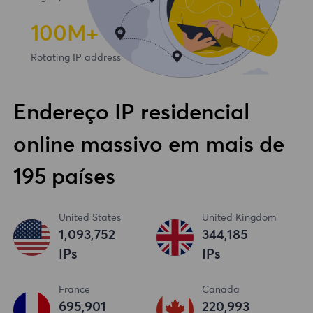
100
M+
Rotating IP address
Endereço IP residencial
online massivo em mais de
195 países
United States
United Kingdom
1,093,753
344,186
IPs
IPs
France
Canada
695,902
220,994