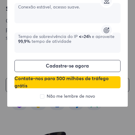
soluções aos seus projetos
Conexão estável, acesso suave.
Garantimos que a integração de nossos
produtos em sua infraestrutura de raspagem
Tempo de sobrevivência do IP
<=24h
e aproveite
seja o mais fácil possível.
99,9%
tempo de atividade
Cadastre-se agora
Contate-nos para 500 milhões de tráfego
Comece
grátis
Não me lembre de novo