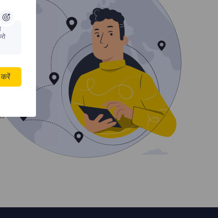
य
रो
करें
ss