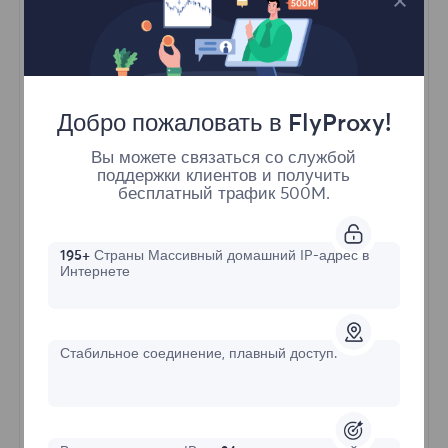
Статические резидентные
Стартовая форма
Добро пожаловать в FlyProxy!
$?
Вы можете связаться со службой
/IP
поддержки клиентов и получить
бесплатный трафик 500M.
Купить сейчас
195+
Страны Массивный домашний IP-адрес в
Интернете
Продвинутый статический IP
Стабильное соединение
Стабильное соединение, плавный доступ.
Длительное время в сети
Неограниченная пропускная способность и
сессии
HTTP(S)/SOCKS5