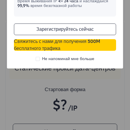
Время выживания IP
<= 24 часа
и наслаждайся
99,9%
время безотказной работы
Узнать больше
Зарегистрируйтесь сейчас
Свяжитесь с нами для получения 500M
бесплатного трафика
Не напоминай мне больше
Статические прокси дата-центров
Стартовая форма
$?
/IP