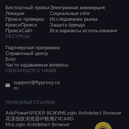
Бесплатный прокси
Электронная коммерция
Локации
Социальные сети
Прокси-проверка
Исследование рынка
КроксиПрокси
Защита бренда
ПроксиСайт
Все варианты использования
РЕСУРСЫ
Партнерская программа
Справочный центр
Блог
Часто задаваемые вопросы
СВЯЗАТЬСЯ С НАМИ
support@flyproxy.co
m
ПОЛЕЗНЫЕ ССЫЛКИ
AdsPower
SPIDER BOX
VMLogin Antidetect Browser
花漾指纹浏览器
IP检测
ZVCARD
MuLogin Antidetect Browser