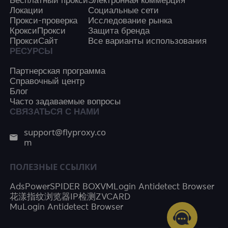
Бесплатный прокси
Электронная коммерция
Локации
Социальные сети
Прокси-проверка
Исследование рынка
КроксиПрокси
Защита бренда
ПроксиСайт
Все варианты использования
РЕСУРСЫ
Партнерская программа
Справочный центр
Блог
Часто задаваемые вопросы
СВЯЗАТЬСЯ С НАМИ
support@flyproxy.co
m
ПОЛЕЗНЫЕ ССЫЛКИ
AdsPower
SPIDER BOX
VMLogin Antidetect Browser
花漾指纹浏览器
IP检测
ZVCARD
MuLogin Antidetect Browser