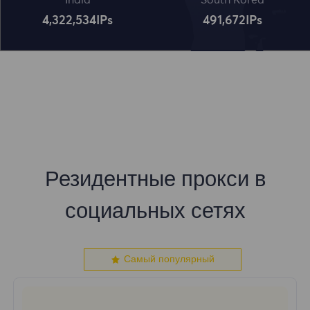
India
South Korea
4,322,534
IPs
491,672
IPs
Резидентные прокси в
социальных сетях
Самый популярный