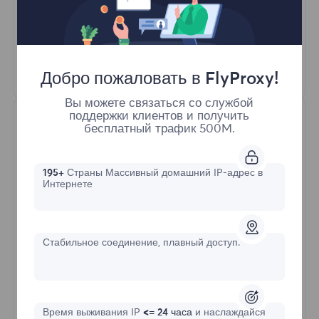
100M+ Отличные резидентские прокси
Автоматическая ротация прокси
HTTP(S)/SOCKS5
Узнать больше
Добро пожаловать в FlyProxy!
Вы можете связаться со службой
поддержки клиентов и получить
бесплатный трафик 500M.
195+
Страны Массивный домашний IP-адрес в
Интернете
Неограниченные резидентные
Стабильное соединение, плавный доступ.
Стартовая форма
$?
/День
Время выживания IP
<= 24 часа
и наслаждайся