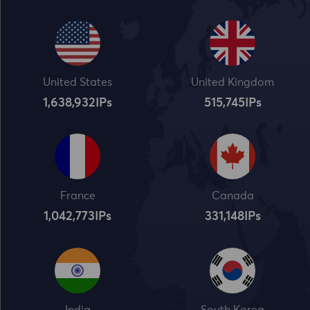
United States
United Kingdom
1,638,932
IPs
515,745
IPs
France
Canada
1,042,773
IPs
331,148
IPs