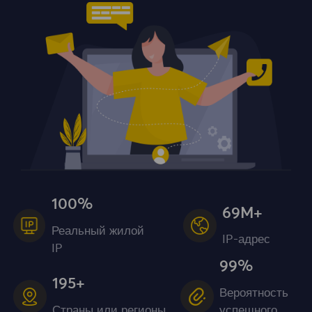
100%
69M+
Реальный жилой
IP-адрес
IP
99%
195+
Вероятность
Страны или регионы
успешного