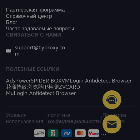
Партнерская программа
Справочный центр
Блог
Часто задаваемые вопросы
СВЯЗАТЬСЯ С НАМИ
support@flyproxy.co
m
ПОЛЕЗНЫЕ ССЫЛКИ
AdsPower
SPIDER BOX
VMLogin Antidetect Browser
花漾指纹浏览器
IP检测
ZVCARD
MuLogin Antidetect Browser
Условия
политика
Политика
|
|
использования
конфиденциальности
возврата