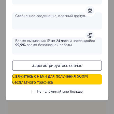
$?
/День
Стабильное соединение, плавный доступ.
Купить сейчас
Время выживания IP
<= 24 часа
и наслаждайся
Неограниченное использование трафика
99,9%
время безотказной работы
Неограниченное использование IP
Более 50 регионов по всему миру
Случайная страна
Зарегистрируйтесь сейчас
Реальный динамический резидентский
прокси
Свяжитесь с нами для получения 500M
бесплатного трафика
Узнать больше
Не напоминай мне больше