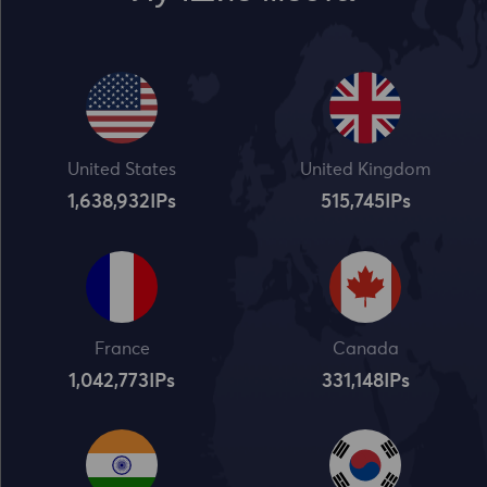
United States
United Kingdom
1,638,932
IPs
515,745
IPs
France
Canada
1,042,773
IPs
331,148
IPs