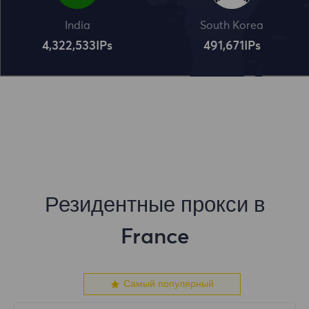
India
South Korea
4,322,534
IPs
491,672
IPs
Резидентные прокси в
France
Самый популярный