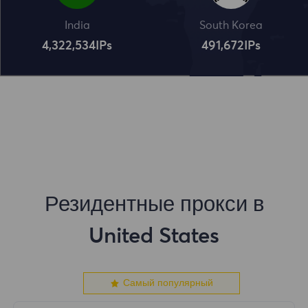
India
South Korea
4,322,534
IPs
491,672
IPs
Резидентные прокси в
United States
Самый популярный