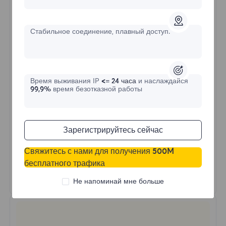
$?
/День
Стабильное соединение, плавный доступ.
Купить сейчас
Время выживания IP
<= 24 часа
и наслаждайся
Неограниченное использование трафика
99,9%
время безотказной работы
Неограниченное использование IP
Более 50 регионов по всему миру
Случайная страна
Зарегистрируйтесь сейчас
Реальный динамический резидентский
прокси
Свяжитесь с нами для получения 500M
бесплатного трафика
Узнать больше
Не напоминай мне больше