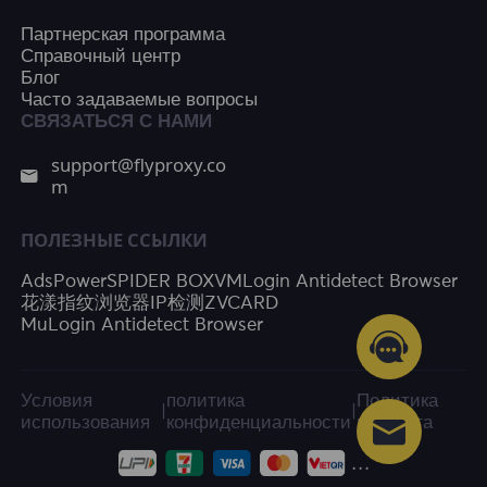
Партнерская программа
Справочный центр
Блог
Часто задаваемые вопросы
СВЯЗАТЬСЯ С НАМИ
support@flyproxy.co
m
ПОЛЕЗНЫЕ ССЫЛКИ
AdsPower
SPIDER BOX
VMLogin Antidetect Browser
花漾指纹浏览器
IP检测
ZVCARD
MuLogin Antidetect Browser
Условия
политика
Политика
|
|
использования
конфиденциальности
возврата