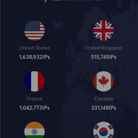
United States
United Kingdom
1,638,932
IPs
515,745
IPs
France
Canada
1,042,773
IPs
331,148
IPs