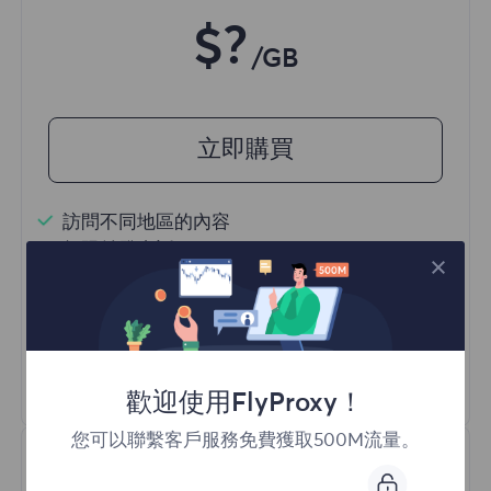
$?
/GB
立即購買
訪問不同地區的內容
無限並發會話
一億+ 優質住宅代理
自動代理輪換
HTTP(S)/SOCKS5
瞭解更多
歡迎使用FlyProxy！
您可以聯繫客戶服務免費獲取500M流量。