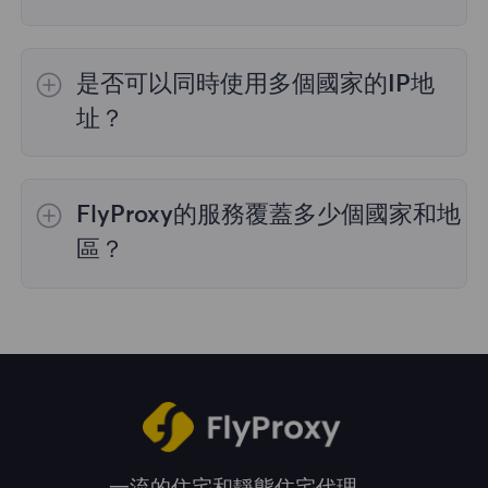
是的，
動態住宅代理
提供全球195個國家/地區
的IP選擇；
不限流量套餐
不支持指定國家/地區
是否可以同時使用多個國家的IP地
的代理選擇；
靜態住宅代理
提供36個國家的代
理，購買時您可以選擇所需的國家。
址？
是的，您可以同時使用來自多個國家的IP地址，
這對於需要跨多個地理位置執行任務的情況非常
FlyProxy的服務覆蓋多少個國家和地
有用。您可以在管理面板中自由選擇和切換不同
國家的IP地址。
區？
我們的服務覆蓋全球195多個國家和地區，爲您
提供廣泛的地理位置選擇。