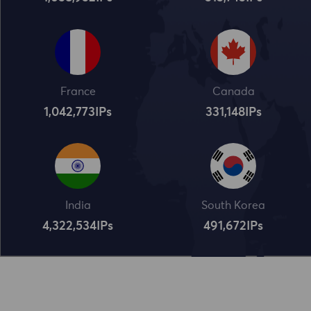
France
Canada
1,042,773
IPs
331,148
IPs
India
South Korea
4,322,534
IPs
491,672
IPs