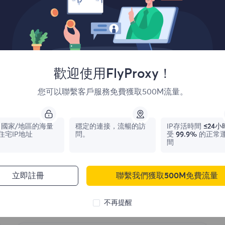
Reddit
閱讀更多
歡迎使用FlyProxy！
您可以聯繫客戶服務免費獲取500M流量。
國家/地區的海量
穩定的連接，流暢的訪
IP存活時間
≤24小
住宅IP地址
問。
受
99.9%
的正常
間
Etsy
立即註冊
聯繫我們獲取500M免費流量
閱讀更多
不再提醒