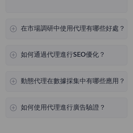
在市場調研中使用代理有哪些好處？
通過FlyProxy的代理服務，用戶可以訪問來自不
同地區的市場數據，進行競爭對手分析，確保數
如何通過代理進行SEO優化？
據的全面性和準確性。同時，代理的高匿名性有
助於避免被目標網站檢測。
FlyProxy的代理服務提供高匿名性，幫助用戶在
不同地理位置進行關鍵詞研究和競爭對手分析，
動態代理在數據採集中有哪些應用？
從而提高SEO策略的有效性，確保網站在搜索引
擎中的排名提升。
利用 FlyProxy 的轮换代理服務可以確保高效且
匿名的數據收集，非常適合涉及大量數據捕獲的
如何使用代理進行廣告驗證？
網頁抓取和市場研究任務。
藉助FlyProxy的代理服務，您可以模擬不同用戶
點擊廣告，從而驗證廣告展示的位置和內容是否