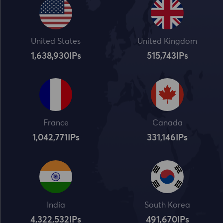
United States
United Kingdom
1,638,932
IPs
515,745
IPs
France
Canada
1,042,773
IPs
331,148
IPs
India
South Korea
4,322,534
IPs
491,672
IPs