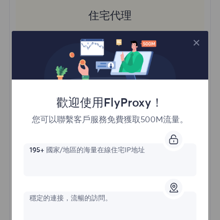
住宅代理
價格始於
$?
/GB
歡迎使用FlyProxy！
您可以聯繫客戶服務免費獲取500M流量。
立即購買
195+
國家/地區的海量在線住宅IP地址
訪問不同地區的內容
無限並發會話
一億+ 優質住宅代理
自動代理輪換
穩定的連接，流暢的訪問。
HTTP(S)/SOCKS5