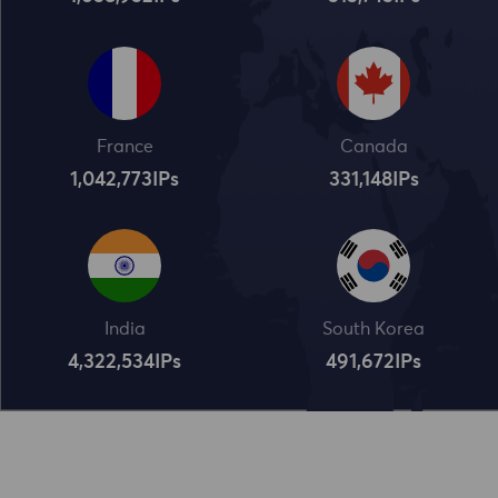
France
Canada
1,042,773
IPs
331,148
IPs
India
South Korea
4,322,534
IPs
491,672
IPs