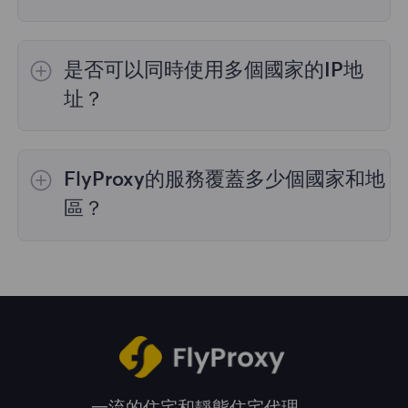
是的，
動態住宅代理
提供全球195個國家/地區
的IP選擇；
不限流量套餐
不支持指定國家/地區
是否可以同時使用多個國家的IP地
的代理選擇；
靜態住宅代理
提供36個國家的代
理，購買時您可以選擇所需的國家。
址？
是的，您可以同時使用來自多個國家的IP地址，
這對於需要跨多個地理位置執行任務的情況非常
FlyProxy的服務覆蓋多少個國家和地
有用。您可以在管理面板中自由選擇和切換不同
國家的IP地址。
區？
我們的服務覆蓋全球195多個國家和地區，爲您
提供廣泛的地理位置選擇。