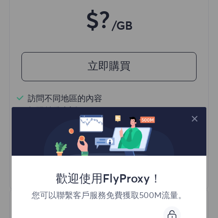
$?
/GB
立即購買
訪問不同地區的內容
無限並發會話
一億+ 優質住宅代理
自動代理輪換
HTTP(S)/SOCKS5
瞭解更多
歡迎使用FlyProxy！
您可以聯繫客戶服務免費獲取500M流量。