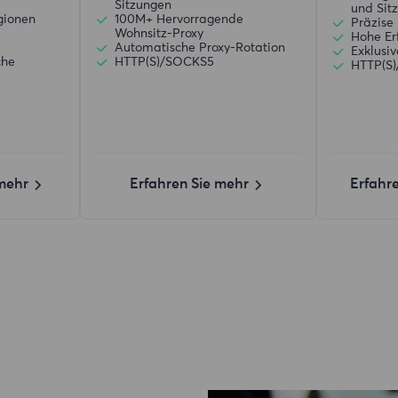
Sitzungen
und Sit
gionen
100M+ Hervorragende
Präzise 
Wohnsitz-Proxy
Hohe Er
d
Automatische Proxy-Rotation
Exklusi
che
HTTP(S)/SOCKS5
HTTP(S
 mehr
Erfahren Sie mehr
Erfahr