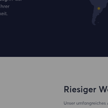
Ihrer
eit.
Riesiger 
Unser umfangreiches 