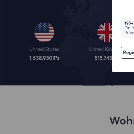
195+
Onli
Priv
United States
United Kingdom
Regis
1,638,932
IPs
515,745
IPs
Wohn