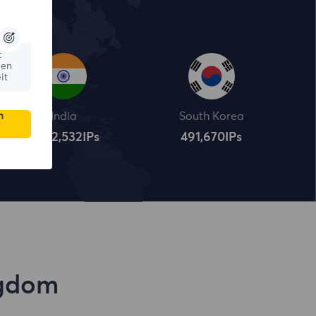
t
ßen
it
n
India
South Korea
4,322,534
IPs
491,672
IPs
ngdom