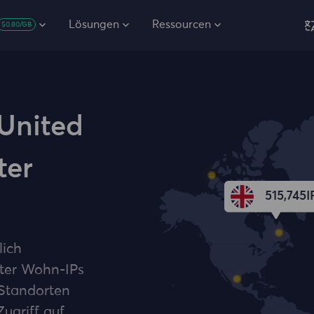
Lösungen
Ressourcen
$0.80/GB
 United
ter
515,745
I
lich
ter Wohn-IPs
Standorten
ugriff auf