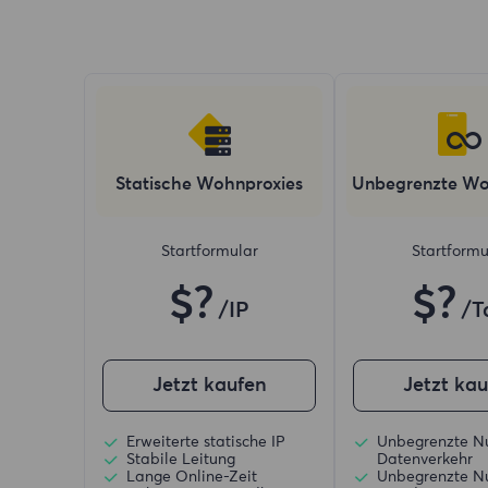
Statische Wohnproxies
Unbegrenzte Wo
Startformular
Startformu
$?
$?
/IP
/T
Jetzt kaufen
Jetzt ka
Erweiterte statische IP
Unbegrenzte N
Stabile Leitung
Datenverkehr
Lange Online-Zeit
Unbegrenzte N