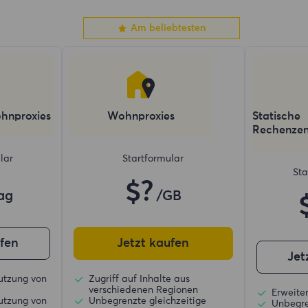
Am beliebtesten
hnproxies
Wohnproxies
Statische
Rechenzen
lar
Startformular
Sta
$?
ag
/GB
ufen
Jetzt kaufen
Jet
utzung von
Zugriff auf Inhalte aus
verschiedenen Regionen
Erweiter
utzung von
Unbegrenzte gleichzeitige
Unbegre