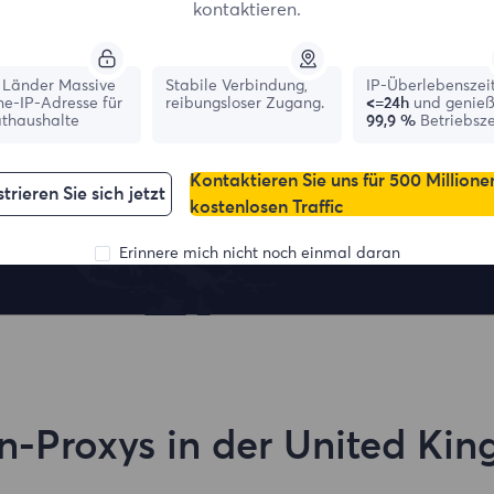
kontaktieren.
Länder Massive
Stabile Verbindung,
IP-Überlebenszei
ne-IP-Adresse für
reibungsloser Zugang.
<=24h
und genie
athaushalte
99,9 %
Betriebsze
Kontaktieren Sie uns für 500 Millione
France
Canada
trieren Sie sich jetzt
kostenlosen Traffic
1,042,773
IPs
331,148
IPs
Erinnere mich nicht noch einmal daran
-Proxys in der United Ki