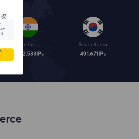
t
ßen
it
India
South Korea
n
4,322,534
IPs
491,672
IPs
erce