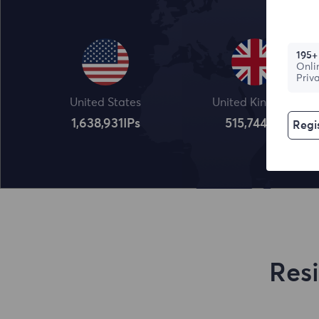
195+
Onli
Priv
United States
United Kingdom
1,638,932
IPs
515,745
IPs
Regis
Res