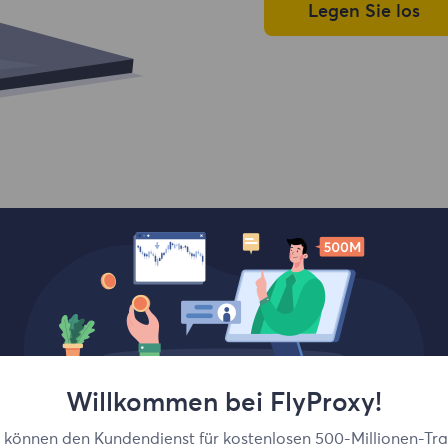
Legen Sie los
Willkommen bei FlyProxy!
Top-Standorte
e können den Kundendienst für kostenlosen 500-Millionen-Traf