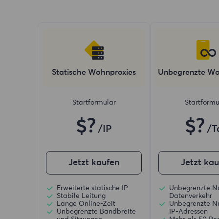
Statische Wohnproxies
Unbegrenzte Wo
Startformular
Startformu
$?
$?
/IP
/T
Jetzt kaufen
Jetzt ka
Erweiterte statische IP
Unbegrenzte N
Stabile Leitung
Datenverkehr
Lange Online-Zeit
Unbegrenzte N
Unbegrenzte Bandbreite
IP-Adressen