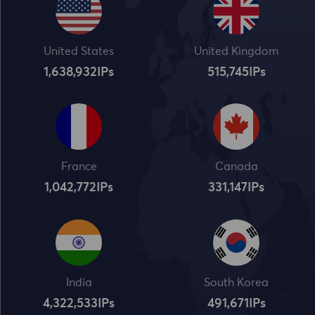
United States
United Kingdom
1,638,932
IPs
515,745
IPs
France
Canada
1,042,773
IPs
331,148
IPs
India
South Korea
4,322,534
IPs
491,672
IPs