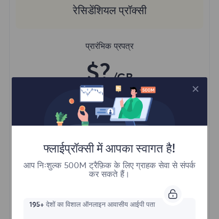
रेसिडेंशियल प्रॉक्सी
प्रारंभिक प्रपत्र
$?
/GB
अभी खरीदें
फ्लाईप्रॉक्सी में आपका स्वागत है!
विभिन्न क्षेत्रों से सामग्री तक पहुंच
अनलिमिटेड समवर्ती सत्र
आप निःशुल्क 500M ट्रैफ़िक के लिए ग्राहक सेवा से संपर्क
कर सकते हैं।
100M+ उत्कृष्ट रेजिडेंशियल प्रॉक्सी
स्वचालित प्रॉक्सी रोटेशन
HTTP(S)/SOCKS5
195+
देशों का विशाल ऑनलाइन आवासीय आईपी पता