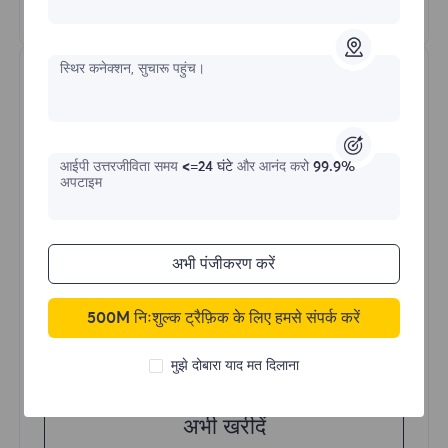
और अधिक जानें
स्थिर कनेक्शन, सुचारू पहुंच।
आईपी ​​उत्तरजीविता समय
<=24 घंटे
और आनंद करो
99.9%
अपटाइम
असीमित रेसिडेंशियल
अभी पंजीकरण करें
प्रारंभिक प्रपत्र
500M निःशुल्क ट्रैफ़िक के लिए हमसे संपर्क करें
$?
/दिन
मुझे दोबारा याद मत दिलाना
अभी खरीदें