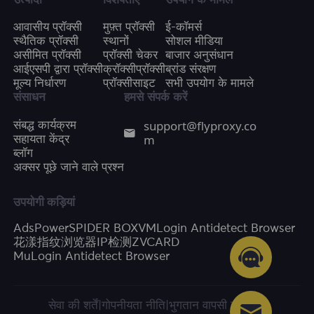
उत्पादों
विशेषताएँ
उपयोग के मामले
आवासीय प्रॉक्सी
मुफ़्त प्रॉक्सी
ई-कॉमर्स
स्थैतिक प्रॉक्सी
स्थानों
सोशल मीडिया
असीमित प्रॉक्सी
प्रॉक्सी चेकर
बाजार अनुसंधान
आईएसपी द्वारा प्रॉक्सी
क्रॉक्सीप्रॉक्सी
ब्रांड संरक्षण
मूल्य निर्धारण
प्रॉक्सीसाइट
सभी उपयोग के मामले
संसाधन
हमसे संपर्क करें
support@flyproxy.co
संबद्ध कार्यक्रम
m
सहायता केंद्र
ब्लॉग
अक्सर पूछे जाने वाले प्रश्न
उपयोगी कड़ियां
AdsPower
SPIDER BOX
VMLogin Antidetect Browser
花漾指纹浏览器
IP检测
ZVCARD
MuLogin Antidetect Browser
सेवा की शर्तें
|
गोपनीयता नीति
|
भुगतान वापसी की नीति