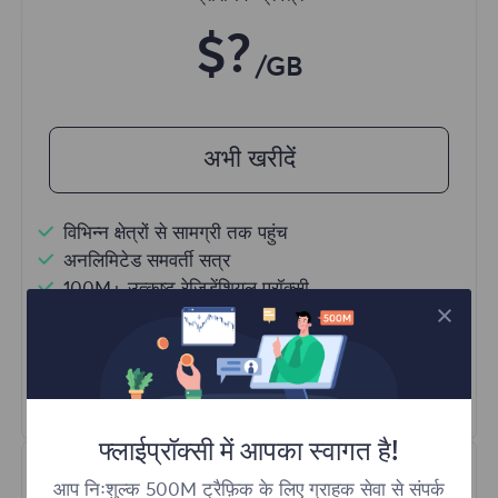
$?
/GB
अभी खरीदें
विभिन्न क्षेत्रों से सामग्री तक पहुंच
अनलिमिटेड समवर्ती सत्र
100M+ उत्कृष्ट रेजिडेंशियल प्रॉक्सी
स्वचालित प्रॉक्सी रोटेशन
HTTP(S)/SOCKS5
और अधिक जानें
फ्लाईप्रॉक्सी में आपका स्वागत है!
आप निःशुल्क 500M ट्रैफ़िक के लिए ग्राहक सेवा से संपर्क