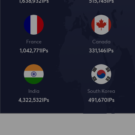
1,638,932
IPs
515,745
IPs
France
Canada
1,042,773
IPs
331,148
IPs
India
South Korea
4,322,534
IPs
491,672
IPs