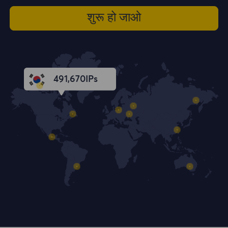
शुरू हो जाओ
491,672
IPs