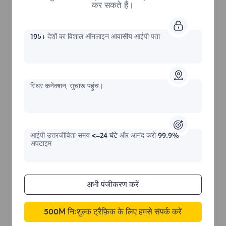
कर सकते हैं।
195+
देशों का विशाल ऑनलाइन आवासीय आईपी पता
असीमित रेसिडेंशियल
स्थिर कनेक्शन, सुचारू पहुंच।
प्रारंभिक प्रपत्र
$?
/दिन
आईपी ​​उत्तरजीविता समय
<=24 घंटे
और आनंद करो
99.9%
अपटाइम
अभी खरीदें
अभी पंजीकरण करें
अनलिमिटेड उपयोग डेटा
अनलिमिटेड IP उपयोग
500M निःशुल्क ट्रैफ़िक के लिए हमसे संपर्क करें
दुनिया भर में 50 से अधिक क्षेत्र