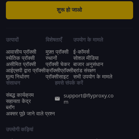
शुरू हो जाओ
3. Unlimited residential proxy: High-speed
and stable unlimited traffic proxy, with
FlyProxy unlimited plan, you can get unlimited
traffic, random countries and regions,
account encryption mode supports country
उत्पादों
विशेषताएँ
उपयोग के मामले
selection, and uses highly anonymous proxy
आवासीय प्रॉक्सी
मुफ़्त प्रॉक्सी
ई-कॉमर्स
to send requests and collect data.
स्थैतिक प्रॉक्सी
स्थानों
सोशल मीडिया
असीमित प्रॉक्सी
प्रॉक्सी चेकर
बाजार अनुसंधान
आईएसपी द्वारा प्रॉक्सी
क्रॉक्सीप्रॉक्सी
ब्रांड संरक्षण
मूल्य निर्धारण
प्रॉक्सीसाइट
सभी उपयोग के मामले
संसाधन
हमसे संपर्क करें
support@flyproxy.co
संबद्ध कार्यक्रम
m
सहायता केंद्र
ब्लॉग
अक्सर पूछे जाने वाले प्रश्न
उपयोगी कड़ियां