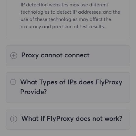
IP detection websites may use different
technologies to detect IP addresses, and the
use of these technologies may affect the
accuracy and precision of test results.
Proxy cannot connect
Steps to check the cause are as follows:
What Types of IPs does FlyProxy
1.First, please make sure your network
environment is not in mainland China.
Provide?
FlyProxy does not support use in mainland
China. Please execute the curl ipinfo.io
FlyProxy has three types of IP proxy
command in cmd to test the network
services:rotating residential proxy, static
What If FlyProxy does not work?
environment;
residential proxy, and unlimited residential
proxy
FlyProxy also has a tendency to "break down".
2.Please confirm that you have entered the