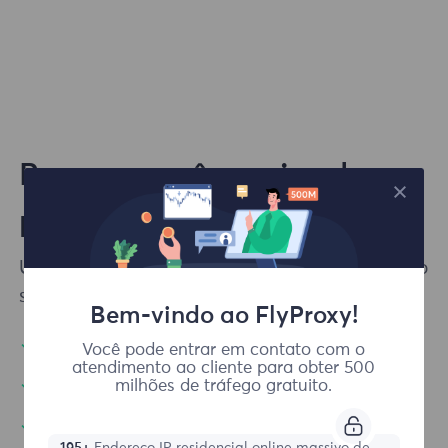
Por que você precisa de um
proxy da web?
Um serviço proxy atua como mediador entre o
seu dispositivo e a Internet.
Bem-vindo ao FlyProxy!
Sessões simultâneas ilimitadas
Você pode entrar em contato com o
atendimento ao cliente para obter 500
milhões de tráfego gratuito.
Mantenha seu histórico de navegação privado
Abra sites inacessíveis
195+
Endereço IP residencial online massivo de