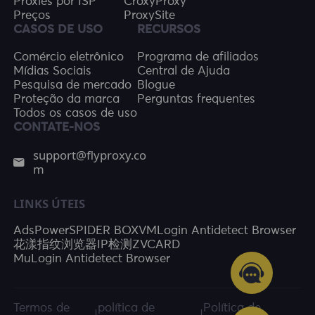
Proxies por ISP
CroxyProxy
Preços
ProxySite
CASOS DE USO
RECURSOS
Comércio eletrônico
Programa de afiliados
Mídias Sociais
Central de Ajuda
Pesquisa de mercado
Blogue
Proteção da marca
Perguntas frequentes
Todos os casos de uso
CONTATE-NOS
support@flyproxy.co
m
LINKS ÚTEIS
AdsPower
SPIDER BOX
VMLogin Antidetect Browser
花漾指纹浏览器
IP检测
ZVCARD
MuLogin Antidetect Browser
Termos de
política de
Política de