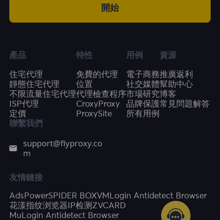
開始
3. Unlimited residential proxy: High-speed
and stable unlimited traffic proxy, with
FlyProxy unlimited plan, you can get unlimited
traffic, random countries and regions,
account encryption mode supports country
產品
特性
用例
資源
selection, and uses highly anonymous proxy
住宅代理
免費的代理
電子商務
推廣返利
to send requests and collect data.
靜態住宅代理
位置
社交媒體
幫助中心
不限流量住宅代理
代理檢查程序
市場研究
博客
ISP代理
CroxyProxy
品牌保護
常見問題解答
定價
ProxySite
所有用例
聯繫我們
support@flyproxy.co
m
友情鏈接
AdsPower
SPIDER BOX
VMLogin Antidetect Browser
花漾指纹浏览器
IP检测
ZVCARD
MuLogin Antidetect Browser