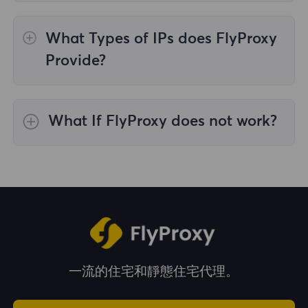
Steps to check the cause are as follows:
What Types of IPs does FlyProxy
1.First, please make sure your network
environment is not in mainland China.
Provide?
FlyProxy does not support use in mainland
China. Please execute the curl ipinfo.io
FlyProxy has three types of IP proxy
command in cmd to test the network
services:rotating residential proxy, static
What If FlyProxy does not work?
environment;
residential proxy, and unlimited residential
proxy
FlyProxy also has a tendency to "break down".
2.Please confirm that you have entered the
If you find any problems while using it, you
correct account and password during the
1. Rotating residential proxy: Residential
can always contact the support staff on the
configuration process.
proxy from real residential devices, highly
website. We provide online services 24/7.
diverse IP, best suited for smaller bandwidth
usage.
2. Static residential proxy: By using static
residential proxy, data is blocked, making it
一流的住宅和靜態住宅代理。
difficult to easily crawl and collect data.