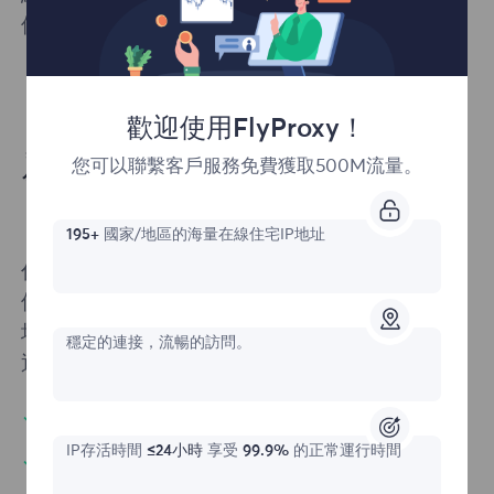
保你保持匿名。
歡迎使用FlyProxy！
爲什麼需要Web代理?
您可以聯繫客戶服務免費獲取500M流量。
195+
國家/地區的海量在線住宅IP地址
代理服務充當您的設備和互聯網之間的中介。它
使用起來很簡單——只要輸入你想要訪問的網
址。您的請求通過代理傳遞到網站，網站內容將
穩定的連接，流暢的訪問。
通過同一代理返回給您。
無限併發會話
IP存活時間
≤24小時
享受
99.9%
的正常運行時間
保護你的瀏覽記錄