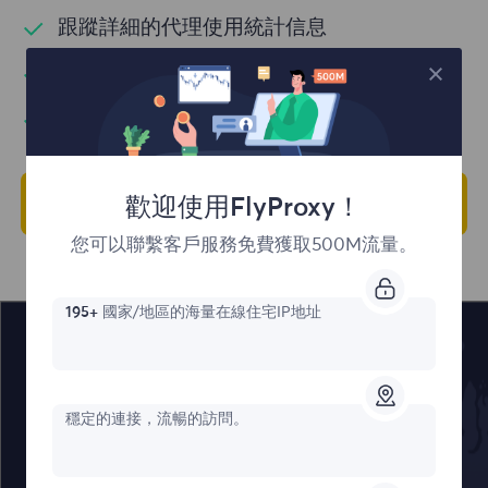
跟蹤詳細的代理使用統計信息
創建和管理子用戶
管理代理訂閱
註冊使用儀表盤
歡迎使用FlyProxy！
您可以聯繫客戶服務免費獲取500M流量。
195+
國家/地區的海量在線住宅IP地址
覆蓋全球
穩定的連接，流暢的訪問。