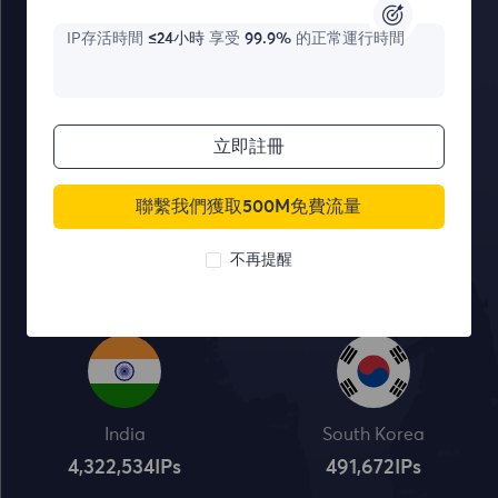
IP存活時間
≤24小時
享受
99.9%
的正常運行時間
United States
United Kingdom
1,638,932
IPs
515,745
IPs
立即註冊
聯繫我們獲取500M免費流量
France
Canada
不再提醒
1,042,773
IPs
331,148
IPs
India
South Korea
4,322,534
IPs
491,672
IPs