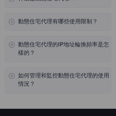
動態住宅代理是由互聯網服務提供商（ISP）提
供的住宅IP，與數據中心IP不同，可以選擇具體
動態住宅代理有哪些使用限制？
的國家和城市。這些IP地址爲用戶提供安全和高
效的地理定位及信息訪問服務。FlyProxy提供的
住宅代理的使用基於用戶購買的套餐。我們的簡
住宅IP是真實的，連接成功率高達約95%。
單易用系統可以幫助您快速選擇國家、省（州）
動態住宅代理的IP地址輪換頻率是怎
和城市，實現靈活的網絡訪問。
樣的？
我們的動態住宅代理支持多種IP輪換設置。用戶
可以根據需求選擇IP的輪換頻率，例如每5分
如何管理和監控動態住宅代理的使用
鐘、每15分鐘或每次請求後進行輪換，以適應不
同的使用需求。
情況？
在代理面板中，您可以輕鬆管理和監控動態住宅
代理的使用情況。通過用戶認證和API提取功
能，選擇所需國家的住宅代理，確保滿足您的具
體需求。