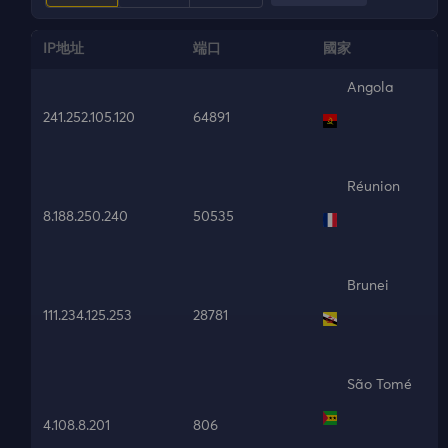
IP地址
端口
國家
Angola
241.252.105.120
64891
Réunion
8.188.250.240
50535
Brunei
111.234.125.253
28781
São Tomé
4.108.8.201
806