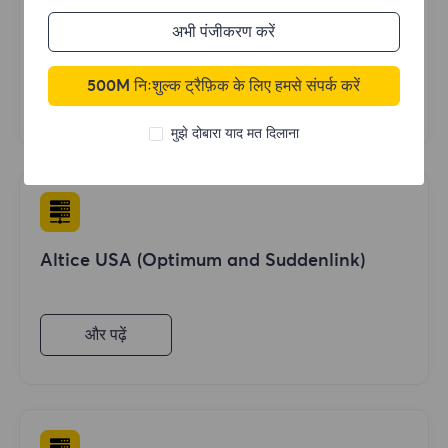
CenturyLink
अभी पंजीकरण करें
500M निःशुल्क ट्रैफ़िक के लिए हमसे संपर्क करें
और पढ़ें
मुझे दोबारा याद मत दिलाना
Altice USA (Optimum and Suddenlink)
और पढ़ें