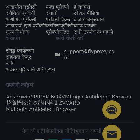
आवासीय प्रॉक्सी
मुफ़्त प्रॉक्सी
ई-कॉमर्स
स्थैतिक प्रॉक्सी
स्थानों
सोशल मीडिया
असीमित प्रॉक्सी
प्रॉक्सी चेकर
बाजार अनुसंधान
आईएसपी द्वारा प्रॉक्सी
क्रॉक्सीप्रॉक्सी
ब्रांड संरक्षण
मूल्य निर्धारण
प्रॉक्सीसाइट
सभी उपयोग के मामले
संसाधन
हमसे संपर्क करें
support@flyproxy.co
संबद्ध कार्यक्रम
m
सहायता केंद्र
ब्लॉग
अक्सर पूछे जाने वाले प्रश्न
उपयोगी कड़ियां
AdsPower
SPIDER BOX
VMLogin Antidetect Browser
花漾指纹浏览器
IP检测
ZVCARD
MuLogin Antidetect Browser
सेवा की शर्तें
|
गोपनीयता नीति
|
भुगतान वापसी की नीति