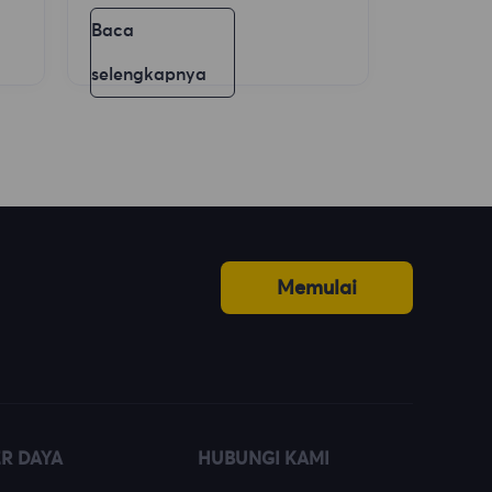
Baca
selengkapnya
Memulai
R DAYA
HUBUNGI KAMI