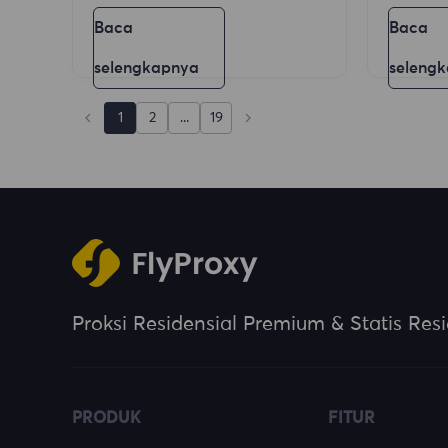
Baca
Baca
selengkapnya
seleng
1
2
...
19
Proksi Residensial Premium & Statis Resi
PRODUK
FITUR