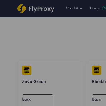
Produk
Harga
$
Zayo Group
Blackf
Baca
Baca