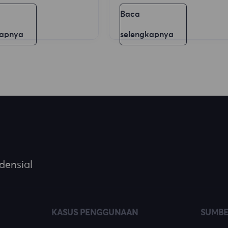
Baca
kapnya
selengkapnya
densial
KASUS PENGGUNAAN
SUMBE