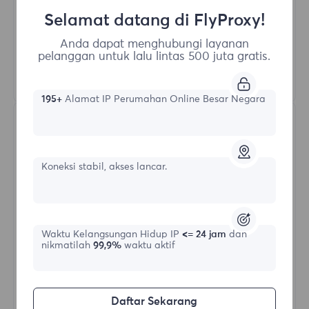
100M+ Proxy Residensial Unggul
Selamat datang di FlyProxy!
Rotasi Proxy Otomatis
HTTP(S)/SOCKS5
Anda dapat menghubungi layanan
pelanggan untuk lalu lintas 500 juta gratis.
Pelajari Lebih Lanjut
195+
Alamat IP Perumahan Online Besar Negara
Koneksi stabil, akses lancar.
Proksi Residensial Tak Terbatas
Waktu Kelangsungan Hidup IP
<= 24 jam
dan
nikmatilah
99,9%
waktu aktif
Bentuk awal
$?
Daftar Sekarang
/Hari