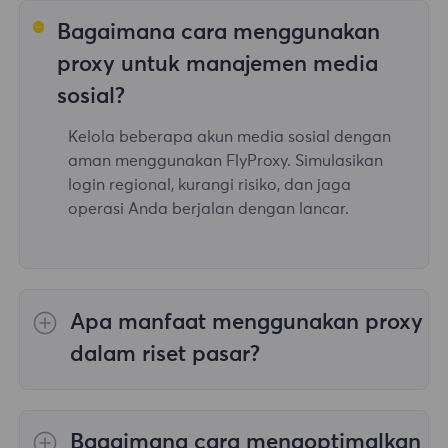
Bagaimana cara menggunakan
proxy untuk manajemen media
sosial?
Kelola beberapa akun media sosial dengan
aman menggunakan FlyProxy. Simulasikan
login regional, kurangi risiko, dan jaga
operasi Anda berjalan dengan lancar.
Apa manfaat menggunakan proxy
dalam riset pasar?
Dengan layanan proxy FlyProxy, pengguna
dapat mengakses data pasar dari berbagai
Bagaimana cara mengoptimalkan
wilayah untuk analisis pesaing, memastikan