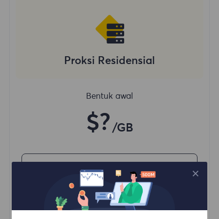
Proksi Residensial
Bentuk awal
$?
/GB
Beli Sekarang
Akses konten dari berbagai wilayah
Sesi Konkuren Tanpa Batas