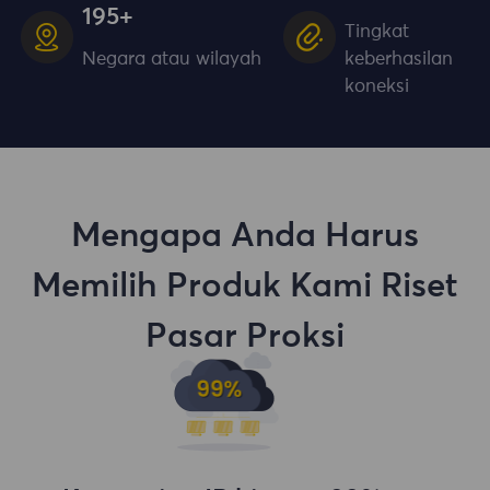
195+
Tingkat
Negara atau wilayah
keberhasilan
koneksi
Mengapa Anda Harus
Memilih Produk Kami Riset
Pasar Proksi