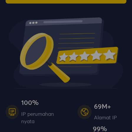
100%
69M+
IP perumahan
Alamat IP
nyata
99%