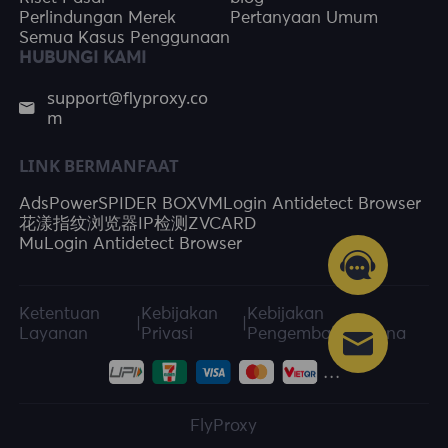
Perlindungan Merek
Pertanyaan Umum
Semua Kasus Penggunaan
HUBUNGI KAMI
support@flyproxy.co
m
LINK BERMANFAAT
AdsPower
SPIDER BOX
VMLogin Antidetect Browser
花漾指纹浏览器
IP检测
ZVCARD
MuLogin Antidetect Browser
Ketentuan
Kebijakan
Kebijakan
|
|
Layanan
Privasi
Pengembalian Dana
FlyProxy