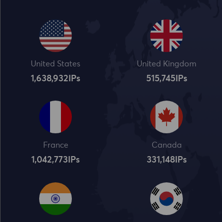
United States
United Kingdom
1,638,932
IPs
515,745
IPs
France
Canada
1,042,773
IPs
331,148
IPs