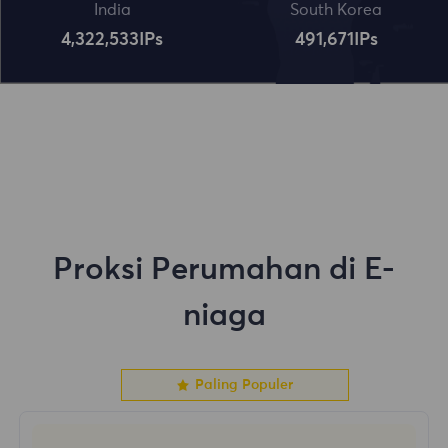
India
South Korea
4,322,534
IPs
491,672
IPs
Proksi Perumahan di E-
niaga
Paling Populer