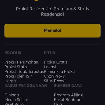
Proksi Residensial Premium & Statis
Residensial
Memulai
PRODUK
FITUR
Proksi Perumahan
Proksi Gratis
Proksi Statis
Lokasi
Proksi Tidak Terbatas
Pemeriksa Proksi
Proksi oleh ISP
CroxyProxy
Harga
Situs Proxy
KASUS PENGGUNAAN
SUMBER DAYA
E-niaga
Program Afiliasi
Media Sosial
Pusat Bantuan
Riset Pasar
blog