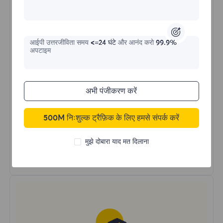
$?
/IP
आईपी ​​उत्तरजीविता समय
<=24 घंटे
और आनंद करो
99.9%
अभी खरीदें
अपटाइम
उन्नत स्थिर IP
अभी पंजीकरण करें
स्थिर कनेक्शन
लंबा ऑनलाइन समय
500M निःशुल्क ट्रैफ़िक के लिए हमसे संपर्क करें
अनंत बैंडविड्थ और सत्र
HTTP(S)/SOCKS5
मुझे दोबारा याद मत दिलाना
और अधिक जानें