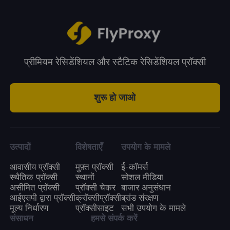
और उच्च-आवृत्ति उपयोग के लिए आदर्श बन जाते हैं।
तरीके से किया जा सकता है।
प्रीमियम रेसिडेंशियल और स्टैटिक रेसिडेंशियल प्रॉक्सी
शुरू हो जाओ
उत्पादों
विशेषताएँ
उपयोग के मामले
आवासीय प्रॉक्सी
मुफ़्त प्रॉक्सी
ई-कॉमर्स
स्थैतिक प्रॉक्सी
स्थानों
सोशल मीडिया
असीमित प्रॉक्सी
प्रॉक्सी चेकर
बाजार अनुसंधान
आईएसपी द्वारा प्रॉक्सी
क्रॉक्सीप्रॉक्सी
ब्रांड संरक्षण
मूल्य निर्धारण
प्रॉक्सीसाइट
सभी उपयोग के मामले
संसाधन
हमसे संपर्क करें