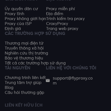
Ủy quyền dân cư
Proxy miễn phí
Proxy tĩnh
Địa điểm
Proxy không giới hạn
Trình kiểm tra proxy
Proxy của ISP
CroxyProxy
Định giá
Trang web proxy
CÁC TRƯỜNG HỢP SỬ DỤNG
Thương mại điện tử
Truyền thông xã hội
Nghiên cứu thị trường
Bảo vệ thương hiệu
Tất cả các trường hợp sử dụng
TÀI NGUYÊN
LIÊN HỆ VỚI CHÚNG TÔI
support@flyproxy.co
Chương trình liên kết
m
Trung tâm trợ giúp
Blog
Câu hỏi thường gặp
LIÊN KẾT HỮU ÍCH