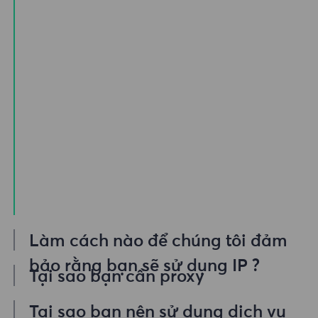
Làm cách nào để chúng tôi đảm
bảo rằng bạn sẽ sử dụng IP ?
Tại sao bạn cần proxy
Nhóm proxy dân cư của chúng tôi cung
Nếu bạn cần truy cập Internet thông qua
Tại sao bạn nên sử dụng dịch vụ
cấp vô số proxy Verizon, ​​vì vậy khách