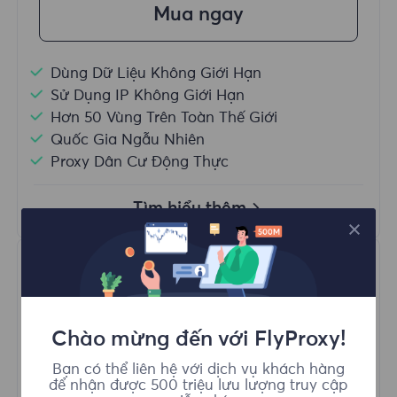
Mua ngay
Dùng Dữ Liệu Không Giới Hạn
Sử Dụng IP Không Giới Hạn
Hơn 50 Vùng Trên Toàn Thế Giới
Quốc Gia Ngẫu Nhiên
Proxy Dân Cư Động Thực
Tìm hiểu thêm
Chào mừng đến với FlyProxy!
Bạn có thể liên hệ với dịch vụ khách hàng
Proxy Dân cư Tĩnh
để nhận được 500 triệu lưu lượng truy cập