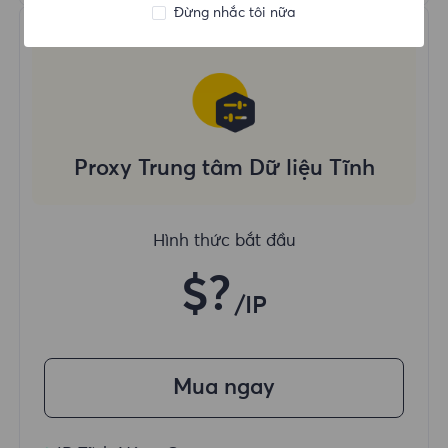
Đừng nhắc tôi nữa
Proxy Trung tâm Dữ liệu Tĩnh
Hình thức bắt đầu
$?
/IP
Mua ngay