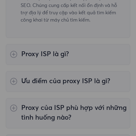
SEO. Chúng cung cấp kết nối ổn định và hỗ
trợ địa lý để truy cập vào kết quả tìm kiếm
công khai từ máy chủ tìm kiếm.
Proxy ISP là gì?
Proxy của ISP (proxy của nhà cung cấp dịch vụ
Internet) là địa chỉ IP được cung cấp trực tiếp
Ưu điểm của proxy ISP là gì?
bởi ISP.
Kết nối tốc độ cao: có sẵn thông qua cơ sở
hạ tầng ISP, thường nhanh hơn proxy dân cư
Proxy của ISP phù hợp với những
truyền thống. Tính ẩn danh cao: Proxy ISP
trông giống như IP dân cư thông thường và
tình huống nào?
rất khó phát hiện và chặn. Tính ổn định: Proxy
ISP thường có độ ổn định và độ tin cậy cao
Thu thập dữ liệu và web scraping: Nhờ vào