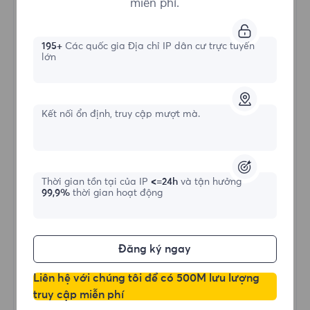
miễn phí.
Hình thức bắt đầu
195+
Các quốc gia Địa chỉ IP dân cư trực tuyến
lớn
$?
/IP
Kết nối ổn định, truy cập mượt mà.
Mua ngay
Thời gian tồn tại của IP
<=24h
và tận hưởng
IP Tĩnh Nâng Cao
99,9%
thời gian hoạt động
Kết Nối Ổn Định
Thời Gian Online Dài
Băng Thông và Phiên Không Giới Hạn
Đăng ký ngay
HTTP(S)/SOCKS5
Liên hệ với chúng tôi để có 500M lưu lượng
Tìm hiểu thêm
truy cập miễn phí