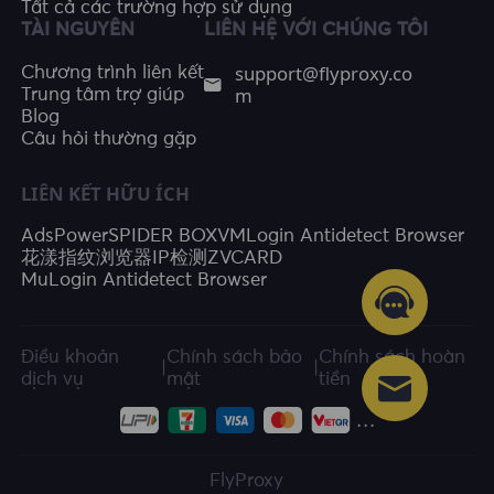
Tất cả các trường hợp sử dụng
TÀI NGUYÊN
LIÊN HỆ VỚI CHÚNG TÔI
support@flyproxy.co
Chương trình liên kết
m
Trung tâm trợ giúp
Blog
Câu hỏi thường gặp
LIÊN KẾT HỮU ÍCH
AdsPower
SPIDER BOX
VMLogin Antidetect Browser
花漾指纹浏览器
IP检测
ZVCARD
MuLogin Antidetect Browser
Điều khoản
Chính sách bảo
Chính sách hoàn
|
|
dịch vụ
mật
tiền
FlyProxy