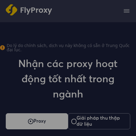
Do lý do chính sách, dịch vụ này không có sẵn ở Trung Quốc
đại lục.
Nhận các proxy hoạt
động tốt nhất trong
ngành
Giải pháp thu thập
Proxy
dữ liệu