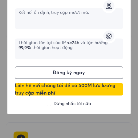
Mua IP dân cư bao gồm hơn 195 địa điểm và
Kết nối ổn định, truy cập mượt mà.
cung cấp tính năng nhắm mục tiêu theo quốc
gia, thành phố, cấp tiểu bang và vị trí địa lý.
Thời gian tồn tại của IP
<=24h
và tận hưởng
99,9%
thời gian hoạt động
Đăng ký ngay
Phiên đồng thời không giới hạn
Liên hệ với chúng tôi để có 500M lưu lượng
Không có giới hạn và hạn chế, mua IP dân
truy cập miễn phí
cư, gửi các phiên đồng thời không giới hạn.
Đừng nhắc tôi nữa