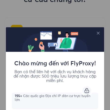
Proxy dân cư chuyên dụng
Không chia sẻ, không ghép nối - proxy
chuyên dụng của bạn chỉ khả dụng khi bạn
Chào mừng đến với FlyProxy!
sử dụng nó.
Bạn có thể liên hệ với dịch vụ khách hàng
để nhận được 500 triệu lưu lượng truy cập
miễn phí.
195+
Các quốc gia Địa chỉ IP dân cư trực tuyến
lớn
Bảo hiểm toàn cầu