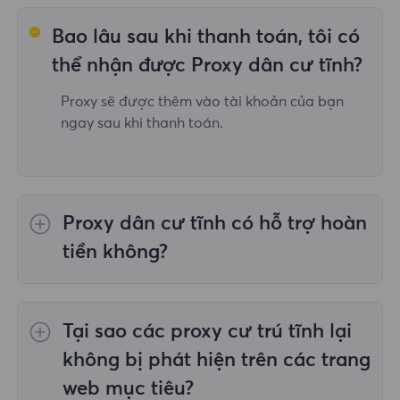
Bao lâu sau khi thanh toán, tôi có
thể nhận được Proxy dân cư tĩnh?
Proxy sẽ được thêm vào tài khoản của bạn
ngay sau khi thanh toán.
Proxy dân cư tĩnh có hỗ trợ hoàn
tiền không?
Chúng tôi chỉ hoàn lại tiền nếu dịch vụ không
hoạt động bình thường hoặc hoạt động
Tại sao các proxy cư trú tĩnh lại
không tốt.
không bị phát hiện trên các trang
web mục tiêu?