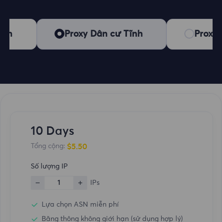
hạn
Proxy Dân cư Tĩnh
Proxy 
10 Days
$5.50
Tổng cộng:
Số lượng IP
1
IPs
Lựa chọn ASN miễn phí
Băng thông không giới hạn (sử dụng hợp lý)