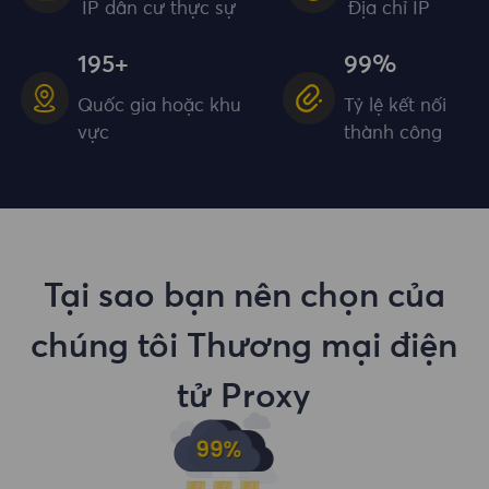
IP dân cư thực sự
Địa chỉ IP
195+
99%
Quốc gia hoặc khu
Tỷ lệ kết nối
vực
thành công
Tại sao bạn nên chọn của
chúng tôi Thương mại điện
tử Proxy