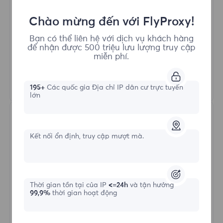
Truy Cập Nội Dung từ Các Vùng Khác Nhau
Chào mừng đến với FlyProxy!
Phiên Đồng Thời Không Giới Hạn
100M+ Proxy Dân Cư Tuyệt Vời
Bạn có thể liên hệ với dịch vụ khách hàng
Quay Proxy Tự Động
để nhận được 500 triệu lưu lượng truy cập
miễn phí.
HTTP(S)/SOCKS5
Tìm hiểu thêm
195+
Các quốc gia Địa chỉ IP dân cư trực tuyến
lớn
Kết nối ổn định, truy cập mượt mà.
Proxy Dân cư Không giới hạn
Thời gian tồn tại của IP
<=24h
và tận hưởng
99,9%
thời gian hoạt động
Hình thức bắt đầu