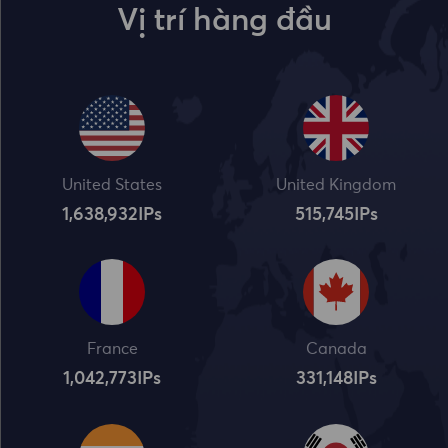
Vị trí hàng đầu
United States
United Kingdom
1,638,932
IPs
515,745
IPs
France
Canada
1,042,773
IPs
331,148
IPs