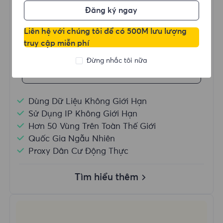
Đăng ký ngay
$?
/Ngày
Liên hệ với chúng tôi để có 500M lưu lượng
truy cập miễn phí
Đừng nhắc tôi nữa
Mua ngay
Dùng Dữ Liệu Không Giới Hạn
Sử Dụng IP Không Giới Hạn
Hơn 50 Vùng Trên Toàn Thế Giới
Quốc Gia Ngẫu Nhiên
Proxy Dân Cư Động Thực
Tìm hiểu thêm