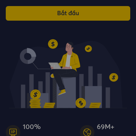
Bắt đầu
100%
69M+