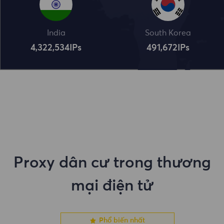
India
South Korea
4,322,534
IPs
491,672
IPs
Proxy dân cư trong thương
mại điện tử
Phổ biến nhất