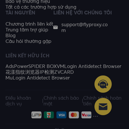
Bảo vệ thương hiệu
Tất cả các trường hợp sử dụng
TÀI NGUYÊN
LIÊN HỆ VỚI CHÚNG TÔI
support@flyproxy.co
Chương trình liên kết
m
Trung tâm trợ giúp
Blog
Câu hỏi thường gặp
LIÊN KẾT HỮU ÍCH
AdsPower
SPIDER BOX
VMLogin Antidetect Browser
花漾指纹浏览器
IP检测
ZVCARD
MuLogin Antidetect Browser
Điều khoản
Chính sách bảo
Chính sách hoàn
|
|
dịch vụ
mật
tiền