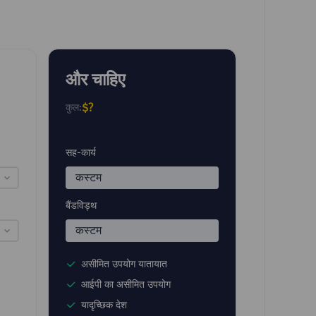
और चाहिए
$?
कुल:
सह-कार्य
कस्टम
बैंडविड्थ
कस्टम
असीमित उपयोग यातायात
आईपी ​​का असीमित उपयोग
यादृच्छिक देश