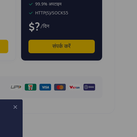
99.9% अपटाइम
HTTP(S)/SOCKS5
$?
/दिन
संपर्क करें