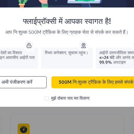
 हमारी आवासीय प्रॉक्सी क्यों चुनते ह
फ्लाईप्रॉक्सी में आपका स्वागत है!
आप निःशुल्क 500M ट्रैफ़िक के लिए ग्राहक सेवा से संपर्क कर सकते हैं।
देशों का विशाल
स्थिर कनेक्शन, सुचारू पहुंच।
आईपी ​​उत्तरजीविता सम
इन आवासीय आईपी पता
<=24 घंटे
और आनंद क
99.9%
अपटाइम
वैश्विक कवरेज
आवासीय आईपी खरीदें जो 195+ स्थानों को कवर करता है
अभी पंजीकरण करें
500M निःशुल्क ट्रैफ़िक के लिए हमसे संपर्क 
और देश, शहर, राज्य-स्तरीय और भू-स्थान लक्ष्यीकरण
प्रदान करता है।
मुझे दोबारा याद मत दिलाना