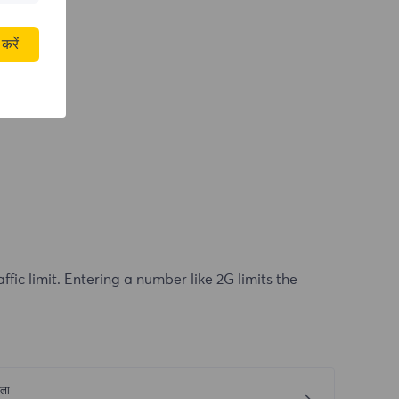
करें
affic limit. Entering a number like 2G limits the
ला