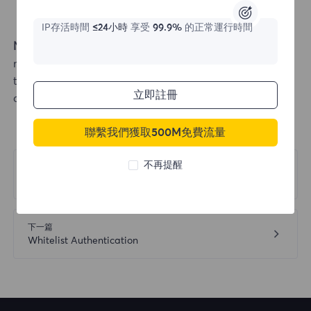
IP存活時間
≤24小時
享受
99.9%
的正常運行時間
Note:
In the traffic limit setting options, entering 0
means no traffic limit. Entering a number like 2G limits
the traffic to 2GB. If exceeded, the account will
立即註冊
automatically stop.
聯繫我們獲取500M免費流量
不再提醒
上一篇
Registration Guide
下一篇
Whitelist Authentication