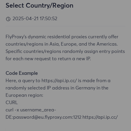
Select Country/Region
2025-04-21 17:50:52
FlyProxy's dynamic residential proxies currently offer
countries/regions in Asia, Europe, and the Americas.
Specific countries/regions randomly assign entry points
for each new request to return a new IP.
Code Example
Here, a query to https://api.ip.cc/ is made from a
randomly selected IP address in Germany in the
European region:
CURL
curl -x username_area-
DE:password@eu.flyproxy.com:1212 https://api.ip.cc/