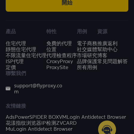
開始
產品
特性
用例
資源
住宅代理
免費的代理
電子商務
推廣返利
靜態住宅代理
位置
社交媒體
幫助中心
不限流量住宅代理
代理檢查程序
市場研究
博客
ISP代理
CroxyProxy
品牌保護
常見問題解答
定價
ProxySite
所有用例
聯繫我們
support@flyproxy.co
m
友情鏈接
AdsPower
SPIDER BOX
VMLogin Antidetect Browser
花漾指纹浏览器
IP检测
ZVCARD
MuLogin Antidetect Browser