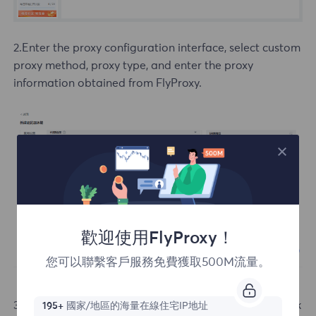
2.Enter the proxy configuration interface, select custom
proxy method, proxy type, and enter the proxy
information obtained from FlyProxy.
歡迎使用FlyProxy！
您可以聯繫客戶服務免費獲取500M流量。
3.Click Check Proxy, confirm successful connection, click
195+
國家/地區的海量在線住宅IP地址