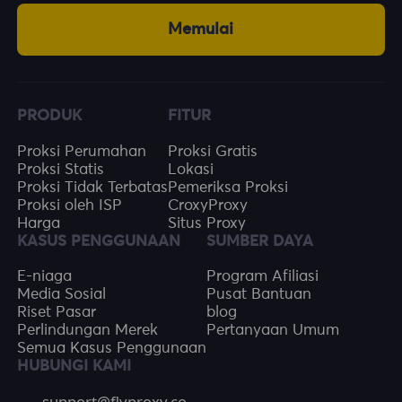
Memulai
PRODUK
FITUR
Proksi Perumahan
Proksi Gratis
Proksi Statis
Lokasi
Proksi Tidak Terbatas
Pemeriksa Proksi
Proksi oleh ISP
CroxyProxy
Harga
Situs Proxy
KASUS PENGGUNAAN
SUMBER DAYA
E-niaga
Program Afiliasi
Media Sosial
Pusat Bantuan
Riset Pasar
blog
Perlindungan Merek
Pertanyaan Umum
Semua Kasus Penggunaan
HUBUNGI KAMI
support@flyproxy.co