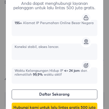
Done, configuration success.
Anda dapat menghubungi layanan
pelanggan untuk lalu lintas 500 juta gratis.
195+
Alamat IP Perumahan Online Besar Negara
Koneksi stabil, akses lancar.
Waktu Kelangsungan Hidup IP
<= 24 jam
dan
nikmatilah
99,9%
waktu aktif
4.Click Open to view the proxy.
Daftar Sekarang
Hubungi kami untuk lalu lintas gratis 500 juta