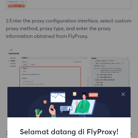
2.Enter the proxy configuration interface, select custom
proxy method, proxy type, and enter the proxy
information obtained from FlyProxy.
Selamat datang di FlyProxy!
3.Click Check Proxy, confirm successful connection, click