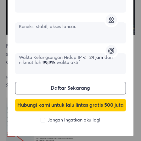
Koneksi stabil, akses lancar.
Note:
This step may vary depending on your operating
system: Windows or macOS. Here, Windows is used as
Waktu Kelangsungan Hidup IP
<= 24 jam
dan
an example.
nikmatilah
99,9%
waktu aktif
5.Enter the address and port information, then click
Save.
Daftar Sekarang
Hubungi kami untuk lalu lintas gratis 500 juta
Jangan ingatkan aku lagi