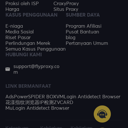
Proksi oleh ISP
CroxyProxy
Harga
Situs Proxy
KASUS PENGGUNAAN
SUMBER DAYA
E-niaga
Program Afiliasi
Media Sosial
Pusat Bantuan
Riset Pasar
blog
Perlindungan Merek
Pertanyaan Umum
Semua Kasus Penggunaan
HUBUNGI KAMI
support@flyproxy.co
m
LINK BERMANFAAT
AdsPower
SPIDER BOX
VMLogin Antidetect Browser
花漾指纹浏览器
IP检测
ZVCARD
MuLogin Antidetect Browser