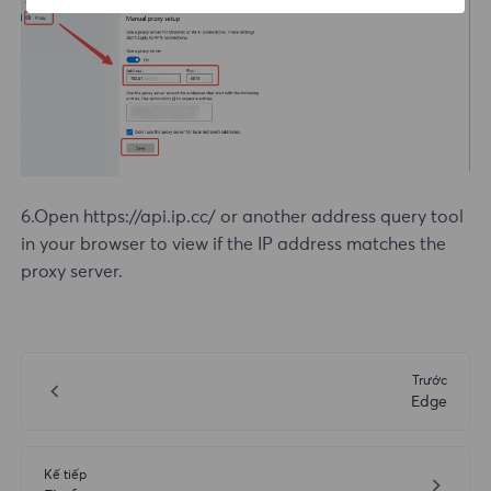
6.Open https://api.ip.cc/ or another address query tool
in your browser to view if the IP address matches the
proxy server.
Trước
Edge
Kế tiếp