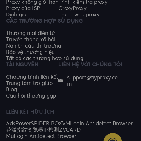
Proxy không giới hạn
Trình kiểm tra proxy
Proxy của ISP
CroxyProxy
Định giá
Trang web proxy
CÁC TRƯỜNG HỢP SỬ DỤNG
Thương mại điện tử
Truyền thông xã hội
Nghiên cứu thị trường
Bảo vệ thương hiệu
Tất cả các trường hợp sử dụng
TÀI NGUYÊN
LIÊN HỆ VỚI CHÚNG TÔI
support@flyproxy.co
Chương trình liên kết
m
Trung tâm trợ giúp
Blog
Câu hỏi thường gặp
LIÊN KẾT HỮU ÍCH
AdsPower
SPIDER BOX
VMLogin Antidetect Browser
花漾指纹浏览器
IP检测
ZVCARD
MuLogin Antidetect Browser