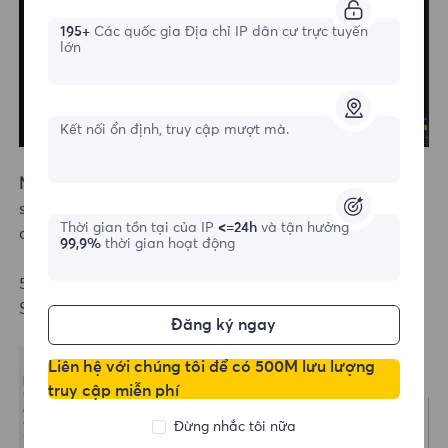
195+
Các quốc gia Địa chỉ IP dân cư trực tuyến
lớn
Kết nối ổn định, truy cập mượt mà.
Note:
This step may vary depending on your operating
system: Windows or macOS. Here, Windows is used as
Thời gian tồn tại của IP
<=24h
và tận hưởng
an example.
99,9%
thời gian hoạt động
5.Enter the address and port information, then click
Save.
Đăng ký ngay
Liên hệ với chúng tôi để có 500M lưu lượng
truy cập miễn phí
Đừng nhắc tôi nữa