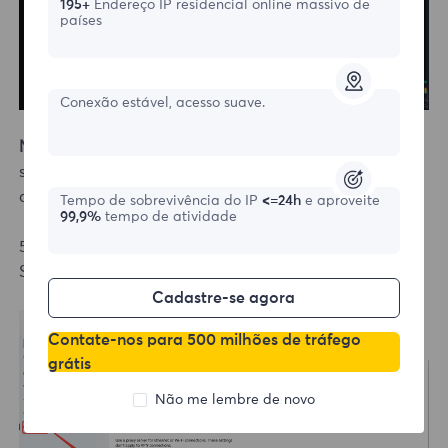
195+
Endereço IP residencial online massivo de
países
Conexão estável, acesso suave.
Note:
This step may vary depending on your operating
system: Windows or macOS. Here, Windows is used as
an example.
Tempo de sobrevivência do IP
<=24h
e aproveite
99,9%
tempo de atividade
5.Enter the address and port information, then click
Save.
Cadastre-se agora
Contate-nos para 500 milhões de tráfego
grátis
Não me lembre de novo