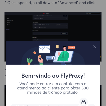
3.Once opened, scroll down to "Advanced" and click.
4.Scroll down to System, then click Open computer
Bem-vindo ao FlyProxy!
proxy settings, edit proxy settings.
Você pode entrar em contato com o
atendimento ao cliente para obter 500
milhões de tráfego gratuito.