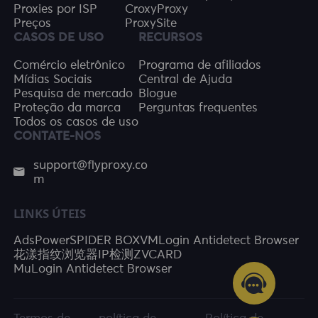
Proxies por ISP
CroxyProxy
Preços
ProxySite
CASOS DE USO
RECURSOS
Comércio eletrônico
Programa de afiliados
Mídias Sociais
Central de Ajuda
Pesquisa de mercado
Blogue
Proteção da marca
Perguntas frequentes
Todos os casos de uso
CONTATE-NOS
support@flyproxy.co
m
LINKS ÚTEIS
AdsPower
SPIDER BOX
VMLogin Antidetect Browser
花漾指纹浏览器
IP检测
ZVCARD
MuLogin Antidetect Browser