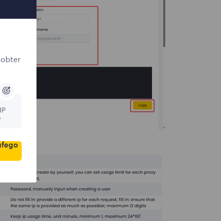
 obter
IP
e
áfego