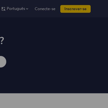
Português
Conecte-se
Inscrever-se
?