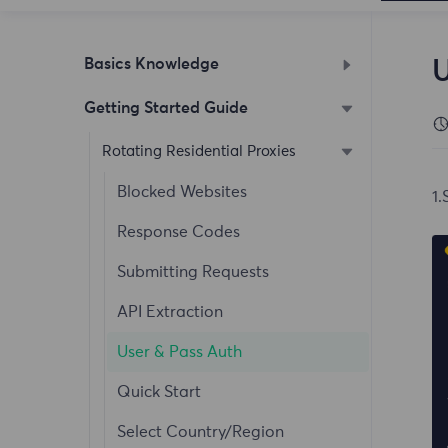
Basics Knowledge
U
Getting Started Guide
How to Enable Notifications
What is FlyProxy
Rotating Residential Proxies
Extraction Method
Blocked Websites
1.
Change Password
Response Codes
Purchase Guide
Submitting Requests
Registration Guide
API Extraction
Add User Tutorial
User & Pass Auth
Whitelist Authentication
Quick Start
Dashboard
Select Country/Region