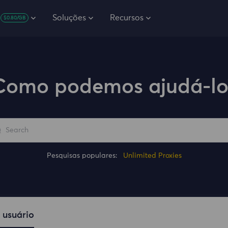
Soluções
Recursos
$0.80/GB
Como podemos ajudá-lo
Pesquisas populares:
Unlimited Proxies
 usuário