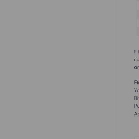
Clonbrowser
MuLogin
VMLogin
If
ca
an
Fi
Y
Bi
Pu
A