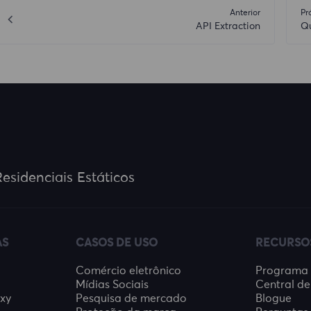
Anterior
Pr
API Extraction
Qu
esidenciais Estáticos
AS
CASOS DE USO
RECURSO
Comércio eletrônico
Programa d
Mídias Sociais
Central de
oxy
Pesquisa de mercado
Blogue