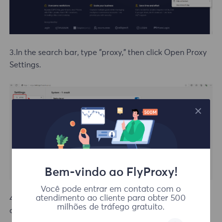
3.In the search bar, type "proxy," then click Open Proxy
Settings.
Bem-vindo ao FlyProxy!
Você pode entrar em contato com o
4.Enter the proxy IP address and port, click Save. Open
atendimento ao cliente para obter 500
milhões de tráfego gratuito.
a new window to check the IP and verify if it matches.