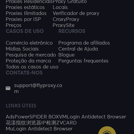
Proxies Residenciais
Proxy Gratuito
Proxies estáticos
Locais
Proxies Ilimitados
Verificador de proxy
Proxies por ISP
CroxyProxy
Preços
ProxySite
CASOS DE USO
RECURSOS
Comércio eletrônico
Programa de afiliados
Mídias Sociais
Central de Ajuda
Pesquisa de mercado
Blogue
Proteção da marca
Perguntas frequentes
Todos os casos de uso
CONTATE-NOS
support@flyproxy.co
m
LINKS ÚTEIS
AdsPower
SPIDER BOX
VMLogin Antidetect Browser
花漾指纹浏览器
IP检测
ZVCARD
MuLogin Antidetect Browser