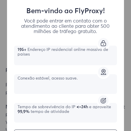
Bem-vindo ao FlyProxy!
Você pode entrar em contato com o
atendimento ao cliente para obter 500
milhões de tráfego gratuito.
195+
Endereço IP residencial online massivo de
países
Retrieve password:
Conexão estável, acesso suave.
Reference tutorial
[What to do if you forget your
password]
Note:
If your account is locked due to multiple incorrect
Tempo de sobrevivência do IP
<=24h
e aproveite
99,9%
tempo de atividade
password entries and you cannot log in, for the sake of
your account security, you can reset your password to
unlock the login.