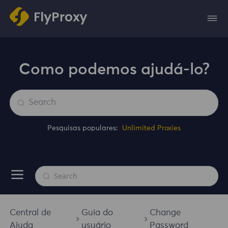
Como podemos ajudá-lo?
Pesquisas populares:
Unlimited Proxies
Central de
Guia do
Change
Ajuda
usuário
Password