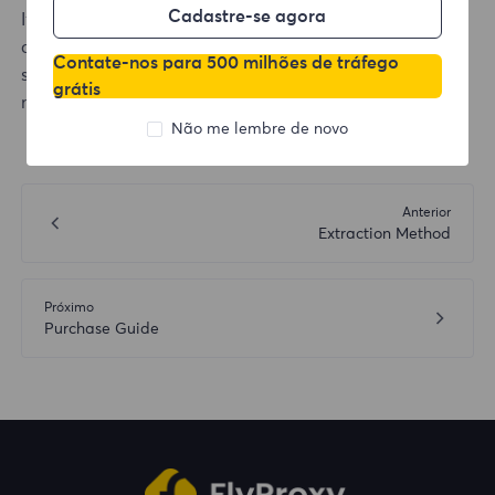
Cadastre-se agora
If the password modification fails and the problem still
cannot be solved, please send your account,
Contate-nos para 500 milhões de tráfego
screenshots or videos of the prompts that cannot be
grátis
modified to our official email: support@flyproxy.com
Não me lembre de novo
Anterior
Extraction Method
Próximo
Purchase Guide