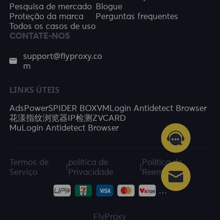
Pesquisa de mercado
Blogue
Proteção da marca
Perguntas frequentes
Todos os casos de uso
CONTATE-NOS
support@flyproxy.co
m
LINKS ÚTEIS
AdsPower
SPIDER BOX
VMLogin Antidetect Browser
花漾指纹浏览器
IP检测
ZVCARD
MuLogin Antidetect Browser
Termos de
política de
Política de
|
|
Serviço
Privacidade
Reembolso
FlyProxy