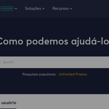
Soluções
Recursos
$0.80/GB
Como podemos ajudá-lo
Pesquisas populares:
Unlimited Proxies
 usuário