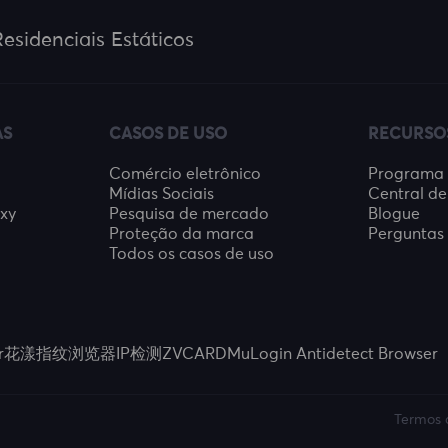
esidenciais Estáticos
AS
CASOS DE USO
RECURSO
Comércio eletrônico
Programa d
Mídias Sociais
Central de
oxy
Pesquisa de mercado
Blogue
Proteção da marca
Perguntas 
Todos os casos de uso
r
花漾指纹浏览器
IP检测
ZVCARD
MuLogin Antidetect Browser
Termos 