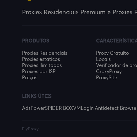
Clonbrowser
Proxies Residenciais Premium e Proxies R
MuLogin
VMLogin
PRODUTOS
CARACTERÍSTIC
Proxies Residenciais
Proxy Gratuito
Proxies estáticos
Locais
Proxies Ilimitados
Verificador de pr
Proxies por ISP
CroxyProxy
Preços
ProxySite
LINKS ÚTEIS
AdsPower
SPIDER BOX
VMLogin Antidetect Browse
FlyProxy