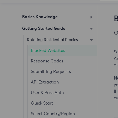
Basics Knowledge
B
Getting Started Guide
How to Enable Notifications
What is FlyProxy
Rotating Residential Proxies
Extraction Method
Blocked Websites
So
As
Change Password
Response Codes
al
Purchase Guide
Submitting Requests
N
Registration Guide
API Extraction
yo
If
Add User Tutorial
User & Pass Auth
cu
Whitelist Authentication
Quick Start
Dashboard
Select Country/Region