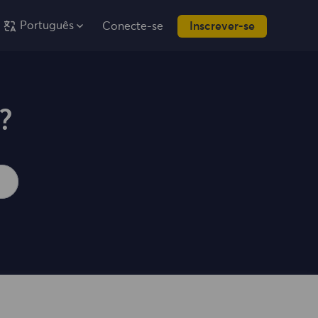
Português
Conecte-se
Inscrever-se
?