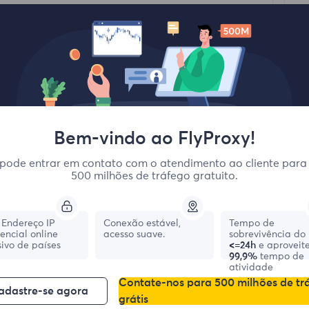
Anterior
Pr
Response Codes
Ca
Bem-vindo ao FlyProxy!
pode entrar em contato com o atendimento ao cliente para
500 milhões de tráfego gratuito.
Endereço IP
Conexão estável,
Tempo de
dencial online
acesso suave.
sobrevivência do 
ivo de países
<=24h
e aproveit
99,9%
tempo de
atividade
Contate-nos para 500 milhões de tr
adastre-se agora
grátis