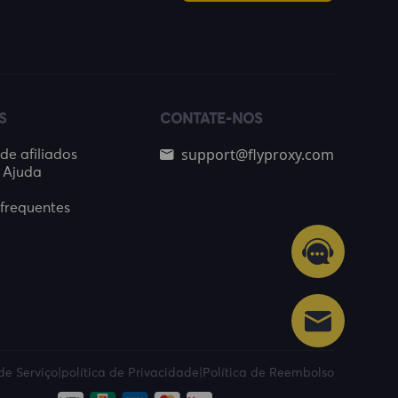
S
CONTATE-NOS
support@flyproxy.com
e afiliados
 Ajuda
frequentes
de Serviço
|
política de Privacidade
|
Política de Reembolso