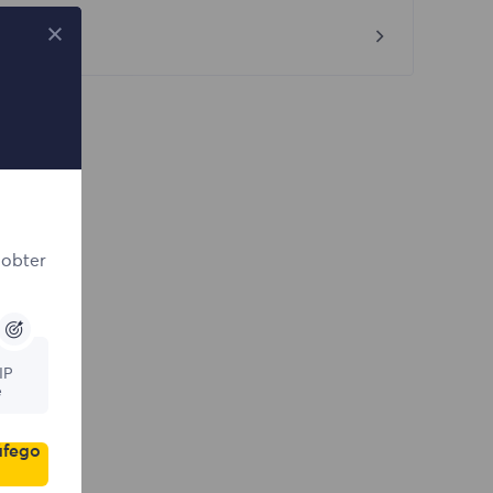
óximo
che Proxy
 obter
IP
e
áfego