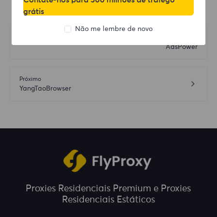
Contate-nos para 500 milhões de tráfego
grátis
Não me lembre de novo
Anterior
AdsPower
Próximo
YangTaoBrowser
Proxies Residenciais Premium e Proxies
Residenciais Estáticos