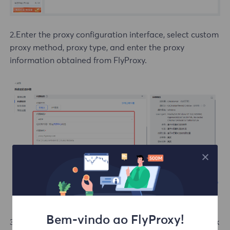
2.Enter the proxy configuration interface, select custom
proxy method, proxy type, and enter the proxy
information obtained from FlyProxy.
Bem-vindo ao FlyProxy!
3.Click Check Proxy, confirm successful connection, click