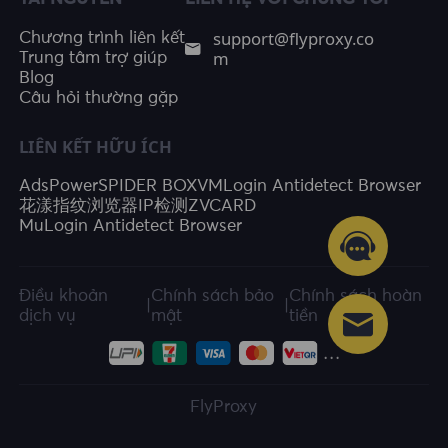
support@flyproxy.co
Chương trình liên kết
m
Trung tâm trợ giúp
Blog
Câu hỏi thường gặp
LIÊN KẾT HỮU ÍCH
AdsPower
SPIDER BOX
VMLogin Antidetect Browser
花漾指纹浏览器
IP检测
ZVCARD
MuLogin Antidetect Browser
Điều khoản
Chính sách bảo
Chính sách hoàn
|
|
dịch vụ
mật
tiền
FlyProxy