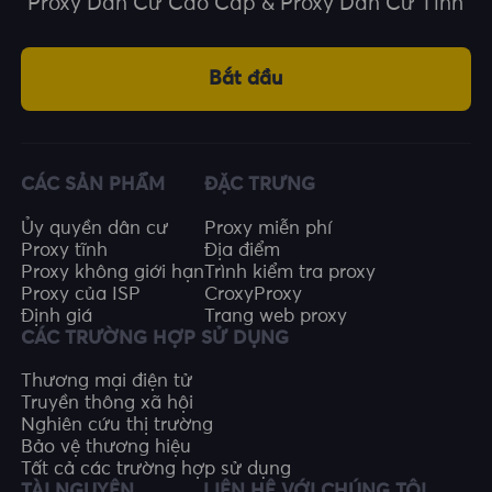
Proxy Dân Cư Cao Cấp & Proxy Dân Cư Tĩnh
Bắt đầu
CÁC SẢN PHẨM
ĐẶC TRƯNG
Ủy quyền dân cư
Proxy miễn phí
Proxy tĩnh
Địa điểm
Proxy không giới hạn
Trình kiểm tra proxy
Proxy của ISP
CroxyProxy
Định giá
Trang web proxy
CÁC TRƯỜNG HỢP SỬ DỤNG
Thương mại điện tử
Truyền thông xã hội
Nghiên cứu thị trường
Bảo vệ thương hiệu
Tất cả các trường hợp sử dụng
TÀI NGUYÊN
LIÊN HỆ VỚI CHÚNG TÔI