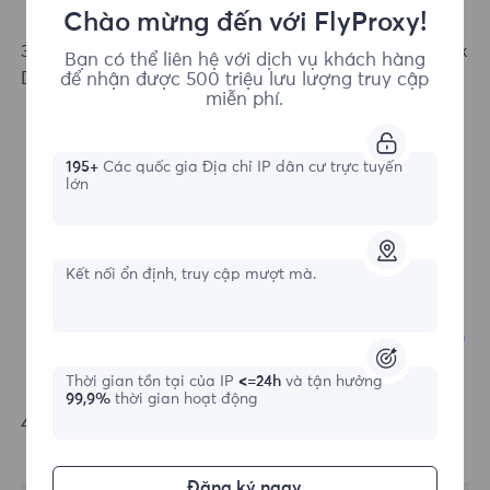
Chào mừng đến với FlyProxy!
3.Click Check Proxy, confirm successful connection, click
Bạn có thể liên hệ với dịch vụ khách hàng
Done, configuration success.
để nhận được 500 triệu lưu lượng truy cập
miễn phí.
195+
Các quốc gia Địa chỉ IP dân cư trực tuyến
lớn
Kết nối ổn định, truy cập mượt mà.
Thời gian tồn tại của IP
<=24h
và tận hưởng
99,9%
thời gian hoạt động
4.Click Open to view the proxy.
Đăng ký ngay