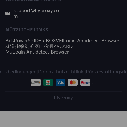
support@flyproxy.co
m
NÜTZLICHE LINKS
AdsPower
SPIDER BOX
VMLogin Antidetect Browser
花漾指纹浏览器
IP检测
ZVCARD
MuLogin Antidetect Browser
ngsbedingungen
|
Datenschutzrichtlinie
|
Rückerstattungsric
FlyProxy