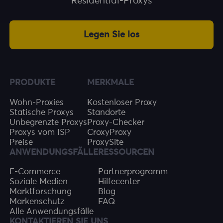
Residential-Proxys
Legen Sie los
PRODUKTE
MERKMALE
Wohn-Proxies
Kostenloser Proxy
Statische Proxys
Standorte
Unbegrenzte Proxys
Proxy-Checker
Proxys vom ISP
CroxyProxy
Preise
ProxySite
ANWENDUNGSFÄLLE
RESSOURCEN
E-Commerce
Partnerprogramm
Soziale Medien
Hilfecenter
Marktforschung
Blog
Markenschutz
FAQ
Alle Anwendungsfälle
KONTAKTIEREN SIE UNS