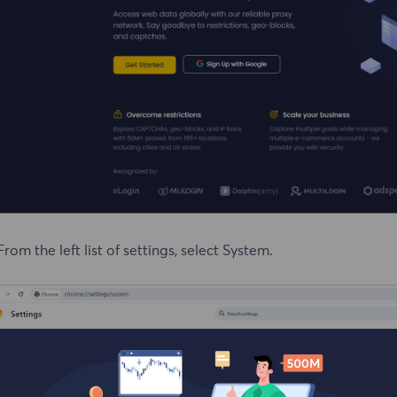
From the left list of settings, select System.