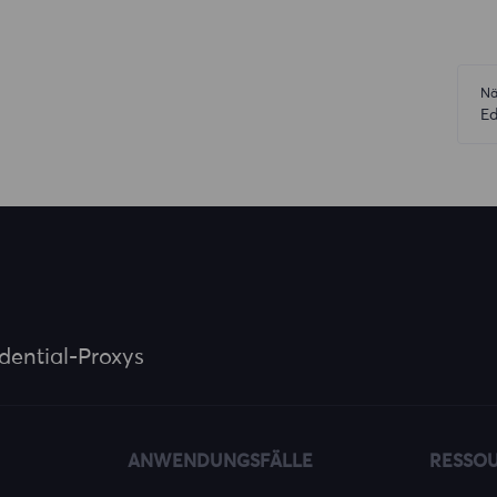
Nä
E
dential-Proxys
ANWENDUNGSFÄLLE
RESSO