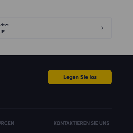
chste
dge
Legen Sie los
URCEN
KONTAKTIEREN SIE UNS