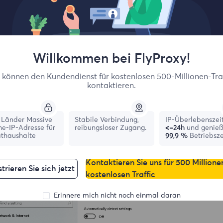
Willkommen bei FlyProxy!
e können den Kundendienst für kostenlosen 500-Millionen-Traf
kontaktieren.
Länder Massive
Stabile Verbindung,
IP-Überlebenszei
ne-IP-Adresse für
reibungsloser Zugang.
<=24h
und genie
athaushalte
99,9 %
Betriebsze
Click Open your computer's proxy settings, enter the proxy IP
Kontaktieren Sie uns für 500 Millione
trieren Sie sich jetzt
kostenlosen Traffic
Erinnere mich nicht noch einmal daran