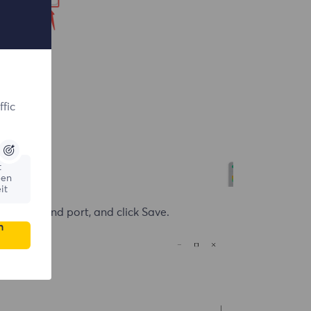
fic
t
ßen
it
 address and port, and click Save.
n