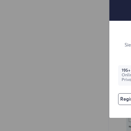
Si
195+
Onli
Priv
3.
Regis