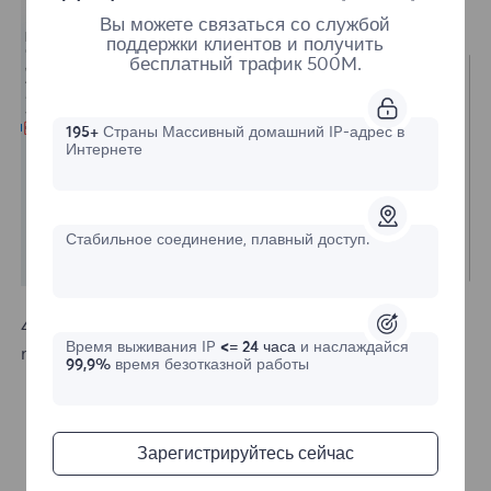
Вы можете связаться со службой
поддержки клиентов и получить
бесплатный трафик 500M.
195+
Страны Массивный домашний IP-адрес в
Интернете
Стабильное соединение, плавный доступ.
4.Open a new window to check the IP and verify if it
Время выживания IP
<= 24 часа
и наслаждайся
matches the assigned proxy.
99,9%
время безотказной работы
Зарегистрируйтесь сейчас