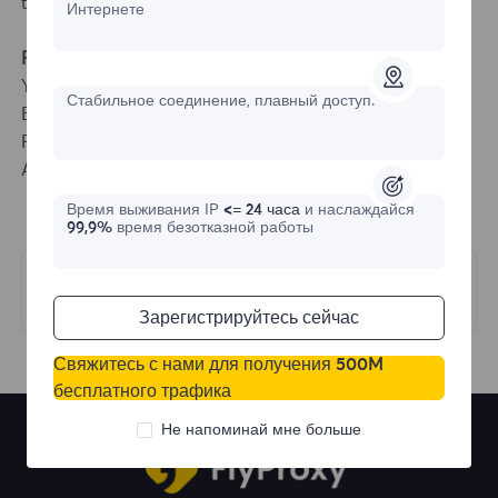
technicians to fix it for you.
Интернете
Fingerprint Browser Integration
YangTaoBrowser
Стабильное соединение, плавный доступ.
Bitbrowser
Purple Bird Browser
AdsPower Browser
Время выживания IP
<= 24 часа
и наслаждайся
99,9%
время безотказной работы
Предыдущий
IP Management
Зарегистрируйтесь сейчас
Свяжитесь с нами для получения 500M
бесплатного трафика
Не напоминай мне больше