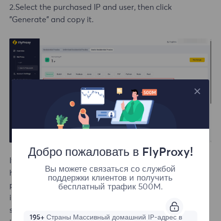
2.Select the purchased IP and user, then click
"Generate" and copy it.
Добро пожаловать в FlyProxy!
If it shows that the connection cannot be made, click
Вы можете связаться со службой
here to view
[Proxy cannot be connected]
. If the
поддержки клиентов и получить
problem cannot be solved, please send the test
бесплатный трафик 500M.
instructions and test results to the official email:
support@flyproxy.com, and we will arrange for our
195+
Страны Массивный домашний IP-адрес в