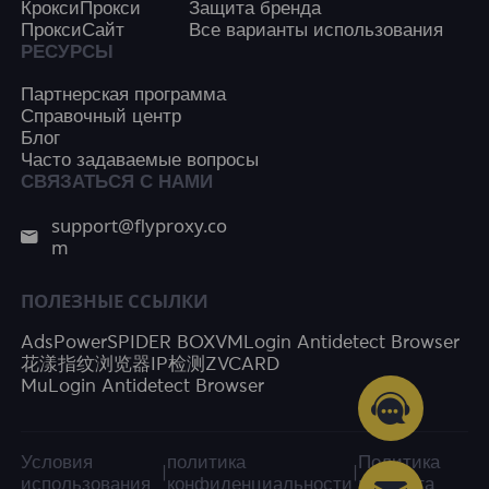
КроксиПрокси
Защита бренда
ПроксиСайт
Все варианты использования
РЕСУРСЫ
Партнерская программа
Справочный центр
Блог
Часто задаваемые вопросы
СВЯЗАТЬСЯ С НАМИ
support@flyproxy.co
m
ПОЛЕЗНЫЕ ССЫЛКИ
AdsPower
SPIDER BOX
VMLogin Antidetect Browser
花漾指纹浏览器
IP检测
ZVCARD
MuLogin Antidetect Browser
Условия
политика
Политика
|
|
использования
конфиденциальности
возврата