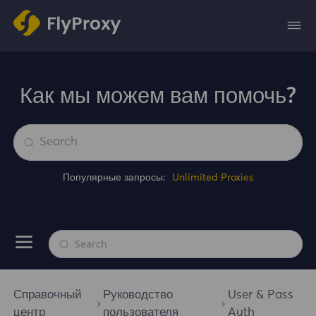
Как мы можем вам помочь?
Популярные запросы:
Unlimited Proxies
Справочный
Руководство
User & Pass
центр
пользователя
Auth