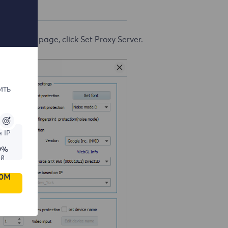
n profile page, click Set Proxy Server.
ить
 IP
9%
ой
00M