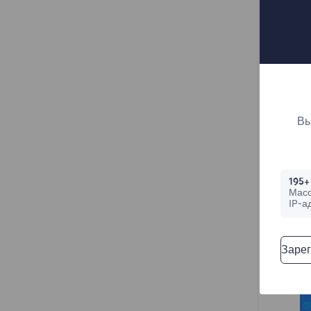
3.
Вы
195+
Мас
IP-а
Зарег