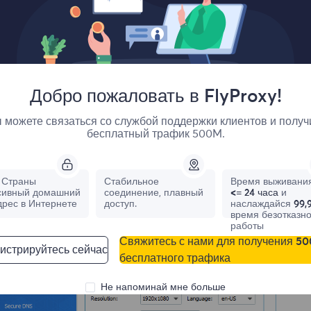
Add the desired display name to the new browser configuratio
Добро пожаловать в FlyProxy!
 можете связаться со службой поддержки клиентов и получ
бесплатный трафик 500M.
Страны
Стабильное
Время выживания
сивный домашний
соединение, плавный
<= 24 часа
и
дрес в Интернете
доступ.
наслаждайся
99,
время безотказн
работы
Свяжитесь с нами для получения 5
истрируйтесь сейчас
бесплатного трафика
Не напоминай мне больше