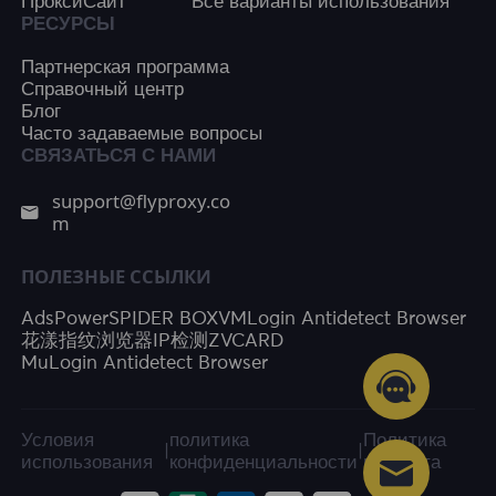
ПроксиСайт
Все варианты использования
РЕСУРСЫ
Партнерская программа
Справочный центр
Блог
Часто задаваемые вопросы
СВЯЗАТЬСЯ С НАМИ
support@flyproxy.co
m
ПОЛЕЗНЫЕ ССЫЛКИ
AdsPower
SPIDER BOX
VMLogin Antidetect Browser
花漾指纹浏览器
IP检测
ZVCARD
MuLogin Antidetect Browser
Условия
политика
Политика
|
|
использования
конфиденциальности
возврата